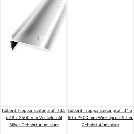
Treppenkantenprofil 21 x 48
x 2500 mm Winkelprofil Alu
46,25 €
poliert Gebohrt Aluminium
UVP
60,35 €
(18,50 €/ 1 m)
-23%
lieferbar in 5 Wochen
Küberit Treppenkantenprofil 18.5
Küberit Treppenkantenprofil 34 x
x 48 x 2500 mm Winkelprofil
60 x 2500 mm Winkelprofil Silber
Silber Gebohrt Aluminium
Gebohrt Aluminium