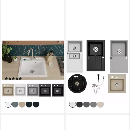
FAIZEE MÖBEL
FAIZEE MÖBEL
Granitspüle Granitspüle
Granitspüle Granitspüle
49x52cm Küchenspüle inkl.
Küchenspüle mit Siphon
Siphon Spülbecken, Eckig,
Einbauspüle verschiedene
49/21 cm
Modelle, Eckig, 48/50 cm
(1)
(38)
69,90 €
ab 79,00 €
UVP
122,49 €
UVP
194,99 €
-43%
-59%
lieferbar - in 2-3 Werktagen bei dir
lieferbar - in 2-3 Werktagen bei dir