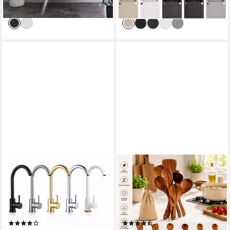
-64%
-10%
Vorgebohrt für eine Armatur
lieferbar - in 4-5 Werktagen bei dir
lieferbar - in 2-3 Werktagen bei dir
Reversibel – Links oder
Rechts montierbar, (Komplett-
Set, 1 St., Granitbecken
inklusive Zubehör), mit
Zubehör und Siphon
FAIZEE MÖBEL
FAIZEE MÖBEL
Küchenarmatur
Kochbesteck-Set Holz-
Küchenarmatur Hochwertiger
Kochbesteck-Set: 6-teiliges
Einhebelmischer Genial
Set für alle Ihre
Chrom Beidseitig montierbar
Kochbedürfnisse (6-tlg)
(95)
(14)