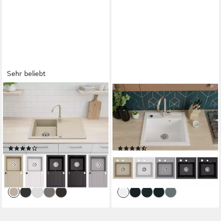
Sehr beliebt
FAIZEE MÖBEL
FAIZEE MÖBEL
Granitspüle Granitspüle
Granitspüle Granitspüle
Athena 75x43,5 cm
Küchenspüle Granit Siphon
Küchenspüle Granit mit
Spülbecken Spüle 49x52cm,
Siphon, Eckig, 76/44 cm
Eckig
(73)
(95)
79,10 €
69,90 €
UVP
138,49 €
UVP
122,49 €
-43%
-43%
lieferbar - in 2-3 Werktagen bei dir
lieferbar - in 2-3 Werktagen bei dir