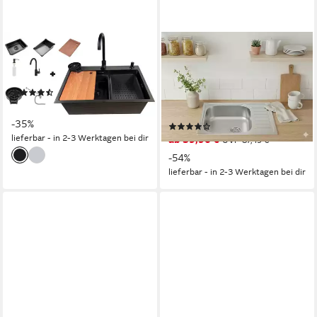
FAIZEE MÖBEL
FAIZEE MÖBEL
Edelstahlspüle Edelstahlspüle
Edelstahlspüle
Otto Quantum Schwarz
Edelstahleinbauspüle Design
(17)
60x50,5 cm inkl. Zubehör-set,
79,90 €
UVP
122,49 €
Eckig, 60/50.5 cm
-35%
(5)
lieferbar - in 2-3 Werktagen bei dir
ab 39,90 €
UVP
87,49 €
-54%
lieferbar - in 2-3 Werktagen bei dir