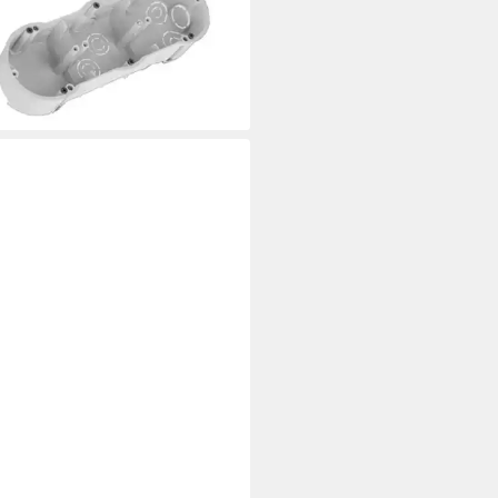
kenbau 60mm PKw-3 dreifach
 €
rbar - in 3-4 Werktagen bei dir
TRO-PLAST
lbinder Kabelbinder Halter