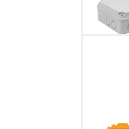
3,99 €
lieferbar - in 3-4 Werktag
ELEKTRO-PLAST
Kabelbox 50 Stück Pu