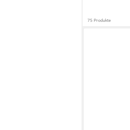
75 Produkte
ELEKTRO-PLAST
Kabelschelle 100Stk.
Steckschlaufe Kabelsc