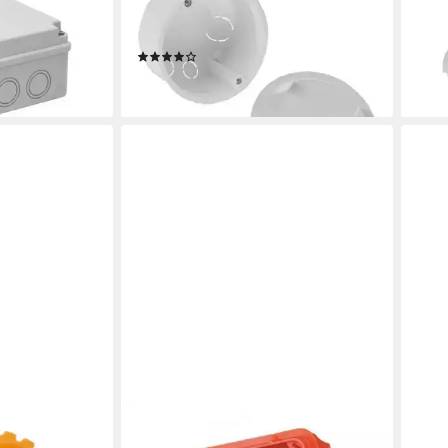
Trockenbau 80mm 13.45 PO-Ø
Troc
en bei dir
2,99
80ep
liefe
(1)
1,99 €
lieferbar - in 3-4 Werktagen bei dir
ELEKTRO-PLAST
ELEK
tzdeckel Ø
Kabelbox Abzweigkasten
Kabe