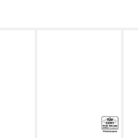
ELEKTRO-PLAST
ELEK
 USMO 8
Verteiler Industriegehäuse PH-1A.3
Nage
helle 14.2
Abzweigdose 28.13 hermetische
FLOP