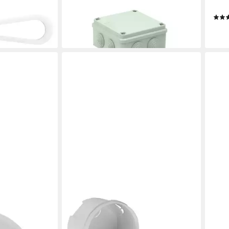
Abzweigkasten (1-St)
Kabel
3,99 €
3,99
en bei dir
lieferbar - in 3-4 Werktagen bei dir
liefe
ELEKTRO-PLAST
ELEK
sendeckel
Unterputz-Steckdose Schalterdose
Vert
derdeckel für
13.3 Unterputzdose 80mm PK p/t Ø
Abzw