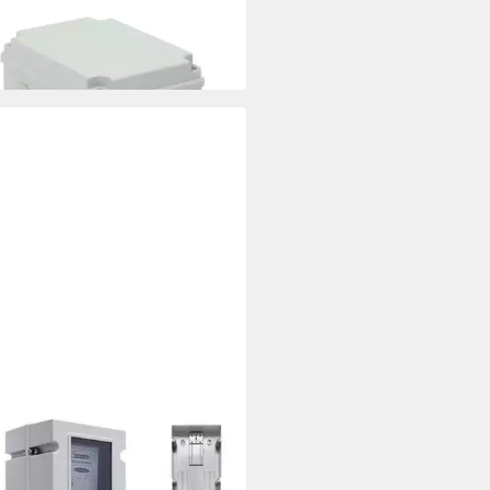
eigkasten (1-St)
 €
rbar - in 3-4 Werktagen bei dir
TRO-PLAST
gehäuse Zählergehäuse OZP/Z
Schloß Zählertafel Zählerbrett