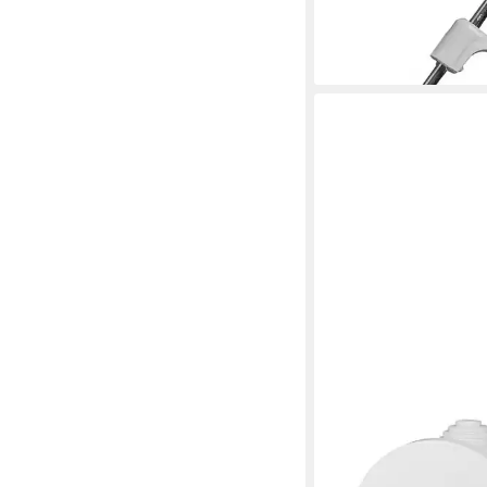
Kabel Ø10mm, 1-St.
2,99 €
lieferbar - in 3-4 Werktag
ELEKTRO-PLAST
Kabelbox Abzweigdose
Klemmdose rund Aufp