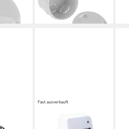
tz 13.5
80, 1-St.
Abzw
0,99 €
4,99
en bei dir
lieferbar - in 3-4 Werktagen bei dir
liefe
Fast ausverkauft
ELEKTRO-PLAST
ELEK
k Nagelschelle
Verteiler Verteilerkasten
Wand
-10 Schelle
Sicherungskasten Kleinverteiler RNT
mit 