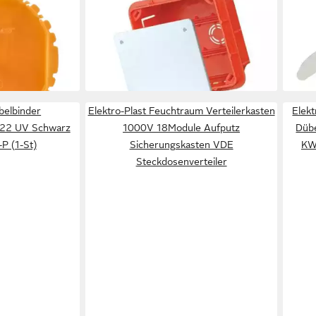
rdosen
Klemmkasten mit Deckel
UP22
3,99
Abzweigdose Unterputz Pp/t 1
en bei dir
liefe
76x76x52mm
0,99 €
lieferbar - in 3-4 Werktagen bei dir
belbinder
Elektro-Plast Feuchtraum Verteilerkasten
Elek
P22 UV Schwarz
1000V 18Module Aufputz
Düb
-P (1-St)
Sicherungskasten VDE
KW
Steckdosenverteiler