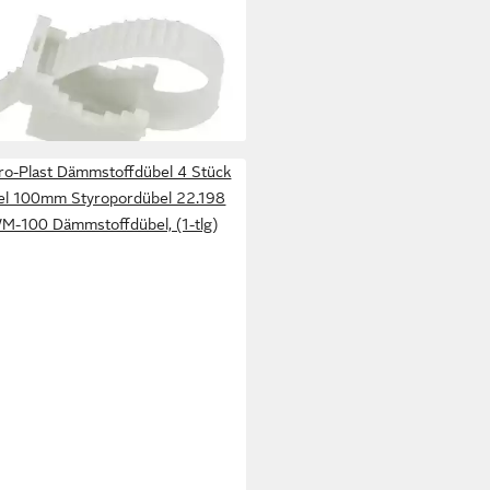
 Weiss 100stk 12.1 E-P (1-St)
 €
rbar - in 3-4 Werktagen bei dir
tro-Plast Dämmstoffdübel 4 Stück
el 100mm Styropordübel 22.198
M-100 Dämmstoffdübel, (1-tlg)