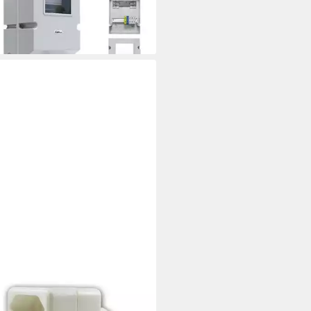
 38.02 E-P
9 €
rbar - in 3-4 Werktagen bei dir
TRO-PLAST
pa-Dreifachstecker, weiß, max.
/2,5A Steckdosenverteiler
 €