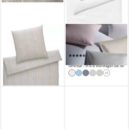
ELEGANTE
ELEGANTE
Bettwäsche Paula,
Bettwäsche Solid Jersey,
Seersucker, 2 teilig,
Mako-Satin, 2 teilig,
angenehmes Hautgefühl
angenehmes Hautgefühl
(15)
ab 96,00 €
UVP
119,00 €
ab 112,63 €
-19%
lieferbar - in 6-8 Werktagen bei dir
lieferbar - in 6-8 Werktagen bei dir
+5