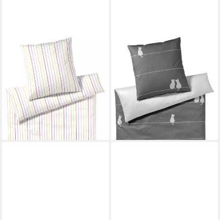
ELEGANTE
ELEGANTE
Bettwäsche Little, Mako-
Bettwäsche You & Me, Mako-
Batist, 2 teilig, angenehmes
Satin, 2 teilig, angenehmes
Hautgefühl
Hautgefühl
ab 145,44 €
ab 116,27 €
UVP
129,00 €
lieferbar - in 6-8 Werktagen bei dir
-10%
lieferbar - in 6-8 Werktagen bei dir