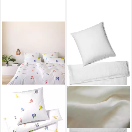
ELEGANTE
Bettwäsche Lovebirds, Mako-
Satin, 2 teilig, angenehmes
Hautgefühl
ab 98,19 €
UVP
139,00 €
-29%