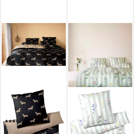
ELEGANTE
ELEGANTE
Bettwäsche Dogs, Mako-Satin,
Bettwäsche Flowerstripe,
2 teilig, angenehmes
Mako-Satin, 2 teilig,
Hautgefühl
angenehmes Hautgefühl
(2)
ab 99,99 €
UVP
139,00 €
ab 90,25 €
UVP
119,00 €
-28%