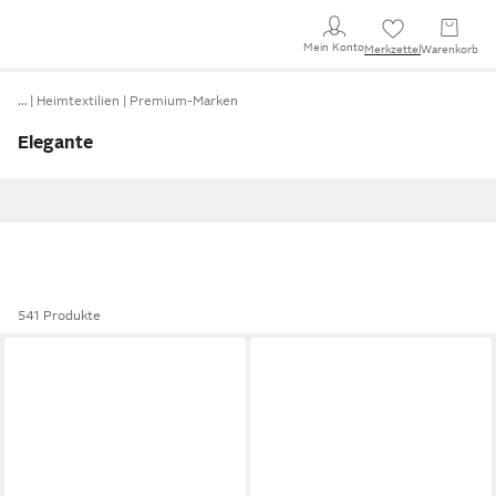
Mein Konto
Merkzettel
Warenkorb
…
Heimtextilien
Premium-Marken
Elegante
541 Produkte