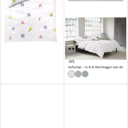
lieferbar - in 6-8 Werktagen bei dir
ELEGANTE
Bettwäsche Pure Leinen,
Leinen, 2 teilig, angenehmes
Material
(4)
ab 229,00 €
UVP
249,00 €
-8%
lieferbar - in 6-8 Werktagen bei dir