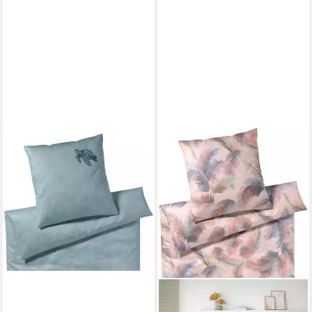
ELEGANTE
Bettwäsche Traveller von
Elegante, Comfort Satin, 2
teilig
139,00 €
lieferbar - in 3-4 Werktagen bei dir
ELEGANTE
Bettwäsche Copacabana,