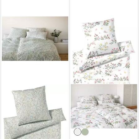
ELEGANTE
ELEGANTE
Bettwäsche Grace, Mako-
Bettwäsche Songbird, Mako-
Jersey, 2 teilig, angenehmes
Satin, 2 teilig, angenehmes
Hautgefühl
Hautgefühl
ab 104,15 €
166,49 €
UVP
149,00 €
lieferbar - in 6-8 Werktagen bei dir
-30%
lieferbar - in 6-8 Werktagen bei dir