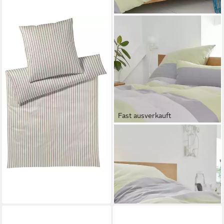
ELEGANTE
Bettwäsche Naturally, Mako-
Jersey, 2 teilig, angenehmes
Hautgefühl
136,43 €
UVP
149,00 €
-8%
lieferbar - in 6-8 Werktagen bei dir
Fast ausverkauft
ELEGANTE
Bettwäsche Beat, Leinen, 2
teilig
109,00 €
129,00 €
-16%
lieferbar - in 2-3 Werktagen bei dir