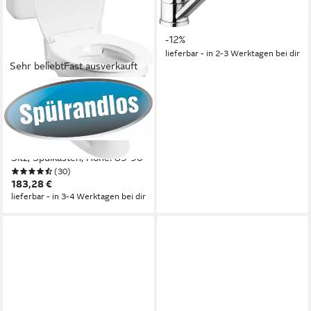
schwenkbarer Auslauf
28,95 €
UVP
32,99 €
-12%
lieferbar - in 2-3 Werktagen bei dir
Sehr beliebt
Fast ausverkauft
CORNAT
Tiefspül-WC, bodenstehend,
Abgang waagerecht,
Komplett-Set, inkl. WC, WC-
Sitz, Spülkasten, Höhe: 85-90
(30)
183,28 €
lieferbar - in 3-4 Werktagen bei dir