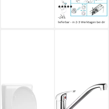
vollisoliert
(29)
42,01 €
UVP
54,99 €
-24%
lieferbar - in 2-3 Werktagen bei dir
CORNAT
Spültischarmatur
Einhebelarmatur "Leon", HD,
Messing, verchromt,