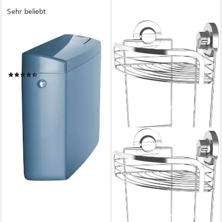
Sehr beliebt
CORNAT
Spülkasten TRITON, 9 l,
Komplett-Set, 2-Mengen-
Spülung, Farbe Bermuda
(20)
56,89 €
lieferbar - in 3-4 Werktagen bei dir