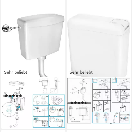
Sehr beliebt
Sehr beliebt
CORNAT
CORNAT
Spülkasten KELLU, vollisoliert
Spülkasten FARO, Spülmenge
(203)
einstellbar
31,95 €
(66)
lieferbar - in 2-3 Werktagen bei dir
28,95 €
UVP
39,99 €
-28%
lieferbar - in 2-3 Werktagen bei dir