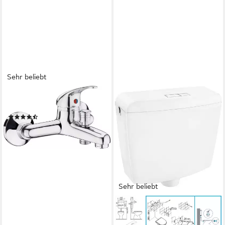
Sehr beliebt
CORNAT
Wannenarmatur Piccolo
(105)
26,95 €
lieferbar - in 4-5 Werktagen bei dir
Sehr beliebt
CORNAT
Spülkasten PONTOS,