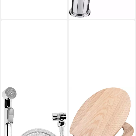
fürs Bad / Waschbecken-
-40%
Armatur
lieferbar - in 2-3 Werktagen bei dir