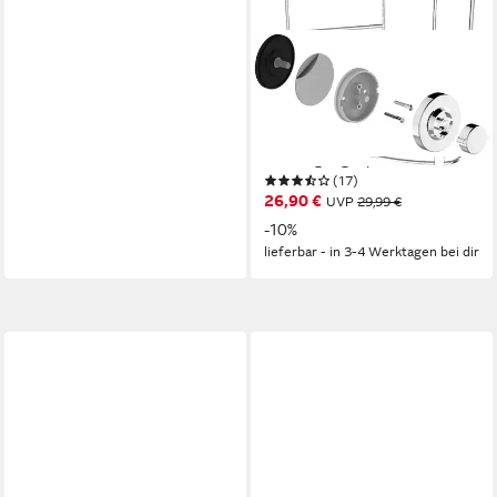
CORNAT
Duschregal 3 in 1 - Zwei extra
höhe Körbe - Zur Eckmontage
- Duschablage, 3
Befestigungsoptionen mit
(17)
Saugnapf, Klebepad & Bohren
26,90 €
UVP
29,99 €
- Verchromt
-10%
lieferbar - in 3-4 Werktagen bei dir