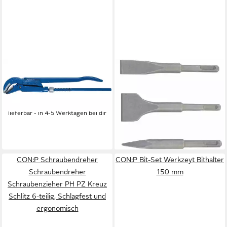
CON:P
CON:P
Rohrzange Werkzeyt
Meißel-Set Spitzmeißel
Eckrohrzange 1 1/2
Spatmeißel Flachmeißel
17,09 €
Meißel Abbruchmeißel SDS
lieferbar - in 4-5 Werktagen bei dir
plus, 140 in mm, für SDS Plus,
19,99 €
(Mehrteilig, 3-tlg)
lieferbar - in 2-3 Werktagen bei dir
Premiumqualität
CON:P Schraubendreher
CON:P Bit-Set Werkzeyt Bithalter
Schraubendreher
150 mm
Schraubenzieher PH PZ Kreuz
Schlitz 6-teilig, Schlagfest und
ergonomisch