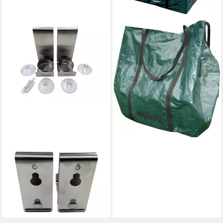
CON:P
Gartenpflege-Set 1 grüner
Gartenabfallsack 63x63cm -
245 Liter, Fixierband seitlich,
2 Tragegriffe
ab 7,07 €
lieferbar - in 6-7 Werktagen bei dir
CON:P
Teelichthalter (2 St),
Teelichthalter Edelstahl 2
Stück Wandhalter inkl.
Saugnäpfe 4,5x10cm
10,95 €
lieferbar - in 3-4 Werktagen bei dir