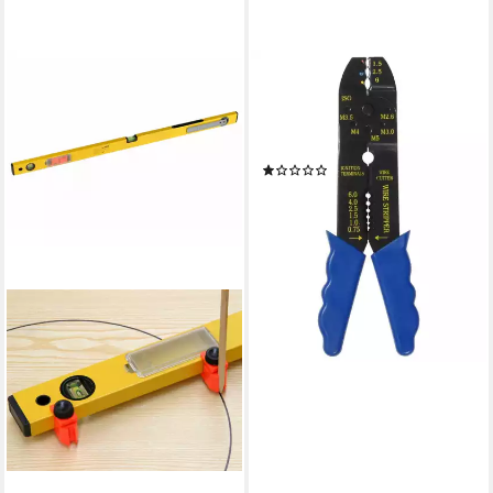
CON:P
Kabelzange Werkzeyt
Kabelschuh-Klemm-
Abisolierzange 210 mm
(1)
6,14 €
lieferbar - in 4-5 Werktagen bei dir