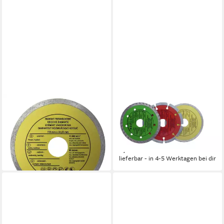
CON:P
CON:P
Winkelschleifer Werkzeyt
Winkelschleifer Werkzeyt
Trennscheibe 110 x 22,23
Trennscheiben-Set 3-teilig
mm Diamant für
Diamant
3,24 €
8,34 €
lieferbar - in 4-5 Werktagen bei dir
lieferbar - in 4-5 Werktagen bei dir