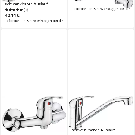
35,98 €
schwenkbarer Auslauf
lieferbar - in 3-4 Werktagen bei dir
(1)
40,14 €
lieferbar - in 3-4 Werktagen bei dir
CON:P
CON:P
Badarmatur Brause-
Spültischarmatur
Einhebelarmatur "Anza",
Einhebelarmatur "Anza", HD,
Messing, verchromt, 1/2 Zoll
Messing, verchromt,
Brauseabgang
schwenkbarer Auslauf