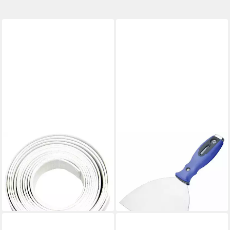
CON:P
CON:P
Badewanne Cornat CON:P
Universalspachtel CON:P
Abdichtband 3,2 m, 28 mm
Spachtel mit Bit und
7,14 €
Magnethalter 150 mm
(2,23 €/ 1 m)
10,64 €
lieferbar - in 4-5 Werktagen bei dir
lieferbar - in 4-5 Werktagen bei dir