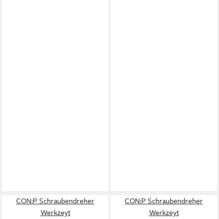
CON:P Schraubendreher
CON:P Schraubendreher
Werkzeyt
Werkzeyt