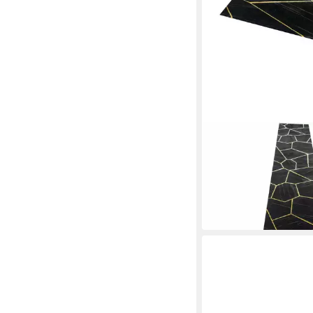
CARPETIA
Teppich Teppich Woh
geometrisches Muster
Mehrere Größen
ab 20,00 €
in 4-5 Werktagen bei dir