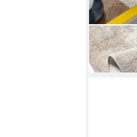
CARPETIA
Teppich Teppich beige
weich pflegeleicht
ab 34,99 €
in 4-5 Werktagen bei dir