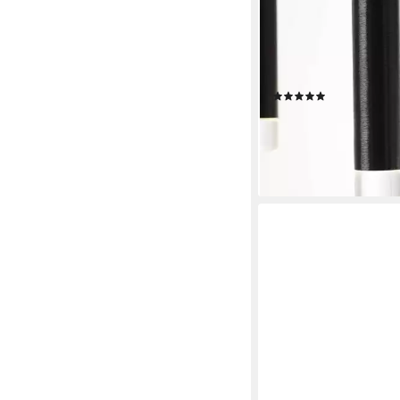
BRILLIANT
Pendelleuchte Cembal
integriert, Warmweiß
Hängelampe 16flg bra
(4)
ab 283,63 €
UVP
999,9
-72%
lieferbar - in 3-4 Werktag