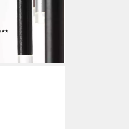
LIANT
elleuchte Cembalo, LED fest
griert, Warmweiß, LED
elampe 16flg braun/Kaffee
(4)
83,63 €
UVP
999,99 €
rbar - in 3-4 Werktagen bei dir