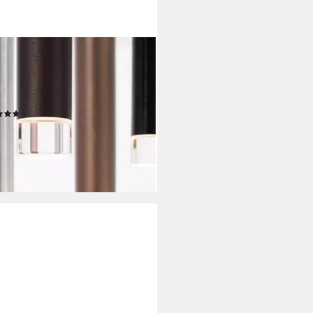
LIANT
enleuchte Cembalo, LED fest
griert, Warmweiß, LED
enlampe 7flg braun/Kaffee
(1)
27,92 €
UVP
379,99 €
%
rbar - in 2-3 Werktagen bei dir