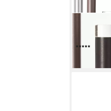
BRILLIANT
Stehlampe Cembalo, D
LED fest integriert, 
mit Fußdimmer, 155 
cm, 2200 lm, 3000 K
(2)
ab 209,99 €
UVP
599,9
-65%
lieferbar - in 3-4 Werktag