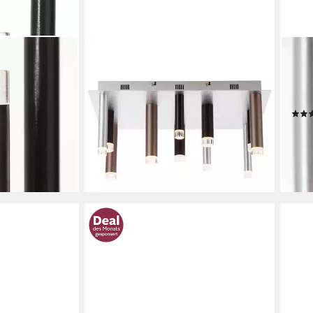
BRILLIANT
BRIL
immfunktion,
Deckenleuchte Cembalo, LED fest
Deck
Warmweiß, 5flg
integriert, Warmweiß, LED
inte
cm Höhe, Ø 28
Deckenlampe eckig 12flg
Deck
braun/Kaffee
ab 1
ab 197,85 €
UVP
699,99 €
9 €
-66
-72%
liefe
lieferbar - in 3-4 Werktagen bei dir
en bei dir