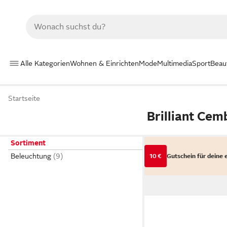
Alle Kategorien
Wohnen & Einrichten
Mode
Multimedia
Sport
Beau
Startseite
Brilliant Cem
Sortiment
Beleuchtung
10 €
Gutschein für deine 