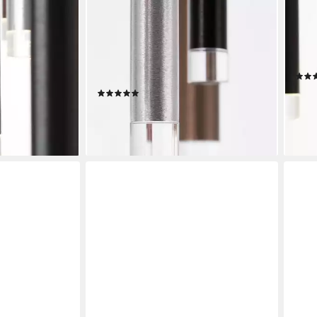
BRILLIANT
BRIL
o, LED fest
Deckenleuchte Cembalo, LED fest
Pend
, LED
integriert, Warmweiß, LED
inte
un/Kaffee
Deckenlampe 9flg
Häng
alu/schwarz/braun
ab 2
9 €
(3)
ab 159,99 €
UVP
479,99 €
-72%
en bei dir
liefe
-67%
lieferbar - in 2-3 Werktagen bei dir