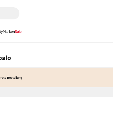
ty
Marken
Sale
balo
erste Bestellung