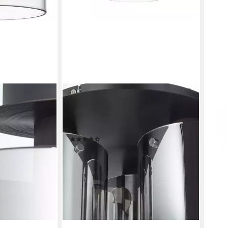
BRILLIANT
ohne
Deckenleuchte Beth, ohne
lampe 20cm
Leuchtmittel, Deckenlampe 35cm
schwarz/rauchglas
(9)
ab 94,62 €
 €
UVP
329,99 €
-71%
en bei dir
lieferbar - in 2-3 Werktagen bei dir