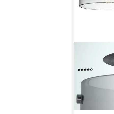
BRILLIANT
Deckenleuchte Beth, 
Leuchtmittel, Decken
Kaffee/rauchglas
(5)
ab 43,72 €
UVP
149,99
-71%
lieferbar - in 3-4 Werktag