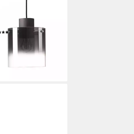
LIANT
elleuchte Beth, ohne
htmittel, Hängelampe 3flg
ee / Rauchglas, Glasleuch
(20)
34,99 €
UVP
599,99 €
rbar - in 3-4 Werktagen bei dir