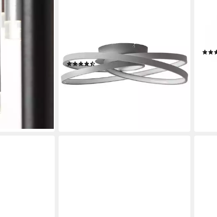
BRILLIANT
BRIL
o, LED fest
Deckenleuchte Labyrinth, LED
Pend
, LED
wechselbar, Warmweiß, Ø 39,5 cm,
Leuc
un/Kaffee
ineinandergreifende Kreise,
Kaff
Metall/Acryl
ab 1
9 €
(17)
ab 69,99 €
UVP
169,99 €
-78%
nur diesen Monat
en bei dir
liefe
-59%
lieferbar - in 4-5 Werktagen bei dir