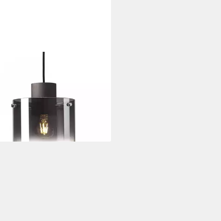
LIANT
elleuchte Beth, ohne
htmittel, Hängelampe 20cm
ee/rauchglas
0,48 €
UVP
199,99 €
%
rbar - in 2-3 Werktagen bei dir