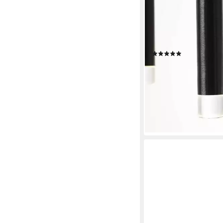
BRILLIANT
Pendelleuchte Cembal
integriert, Warmweiß
Hängelampe 16flg bra
(4)
ab 283,75 €
UVP
999,9
-72%
lieferbar - in 3-4 Werktag