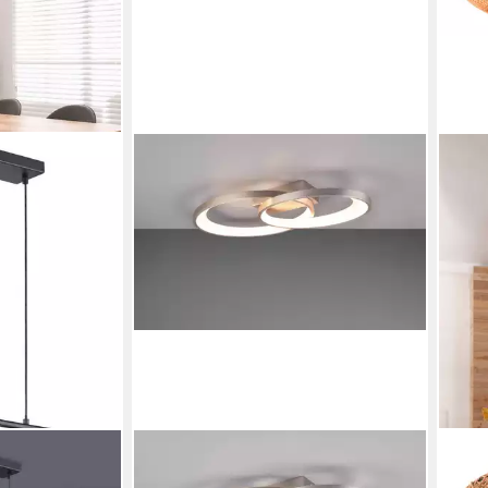
REALITY LEUCHTEN
REAL
 Leuchtmittel
LED Deckenleuchte MALAGA, LED
Deck