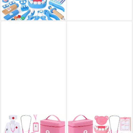
Holz mit hochsimulierendem
-44%
Stethoskop, 1-tlg), Spielset für
lieferbar - in 4-5 Werktagen bei dir
medizinisches Personal für
Kinder ab 3 Jahren
POPOLIC
POPOLIC
Spielzeug-Arztkoffer Holz
Spielzeug-Arztkoffer Holz-