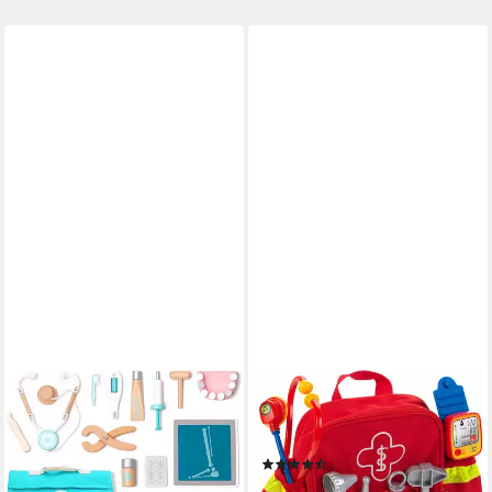
ESUN
KLEIN
Spielzeug-Arztkoffer Holz
Spielzeug-Arztkoffer Rescue
Arztkoffer Kinder Spielset
Backpack
(41)
Doktorkoffer Spielzeug 18 St.,
ab 22,29 €
UVP
28,99 €