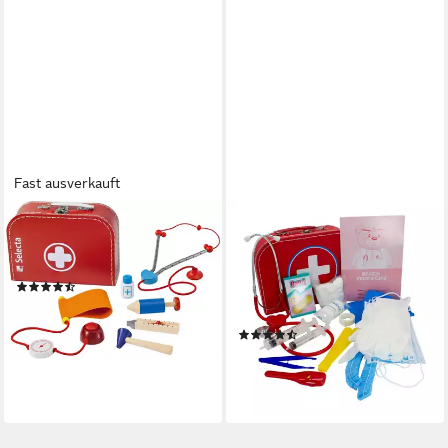
Fast ausverkauft
SELECTA
GICO
Spielzeug-Arztkoffer, Made in
Spielzeug-Arztkoffer
Germany
Arztkoffer für Kinder –
(26)
Doktorkoffer mit echtem
ab 25,86 €
UVP
44,99 €
Stethoskop- 37352
-43%
(4)
lieferbar - in 1-2 Werktagen bei dir
14,99 €
UVP
19,99 €
-25%
lieferbar - in 4-5 Werktagen bei dir