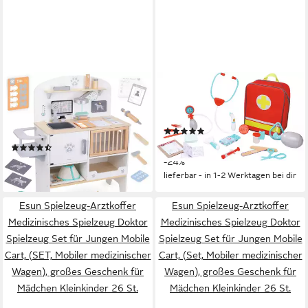
MAMABRUM
SIMBA
Spielzeug-Arztkoffer Tierarzt-
Spielzeug-Arztkoffer Notarzt
Spielset aus Holz - Komplette
Rucksack, mit Soundeffekt
(4)
Tierarztpraxis mit Zubehör
ab 30,28 €
UVP
39,99 €
(5)
59,90 €
-24%
lieferbar - in 4-5 Werktagen bei dir
lieferbar - in 1-2 Werktagen bei dir
Esun Spielzeug-Arztkoffer
Esun Spielzeug-Arztkoffer
Medizinisches Spielzeug Doktor
Medizinisches Spielzeug Doktor
Spielzeug Set für Jungen Mobile
Spielzeug Set für Jungen Mobile
Cart, (SET, Mobiler medizinischer
Cart, (Set, Mobiler medizinischer
Wagen), großes Geschenk für
Wagen), großes Geschenk für
Mädchen Kleinkinder 26 St.
Mädchen Kleinkinder 26 St.