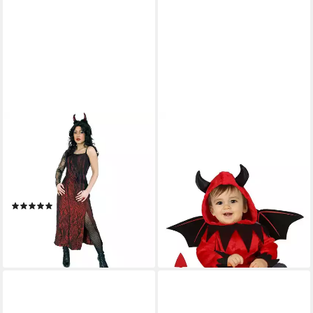
FRIES
KARNEVAL-KLAMOTTEN
Hexen-Kostüm Höllenbraut
Teufel-Kostüm Teufelchen
Teufelin Kostüm Kleid
Baby Kostüm Kleinkind
Halloween Karneval Fasching
Overall, Halloweenkostüm
Party
Babykostüm Kleinkinder
(2)
36,95 €
16,95 €
UVP
29,99 €
lieferbar - in 5-6 Werktagen bei dir
-43%
lieferbar - in 6-7 Werktagen bei dir