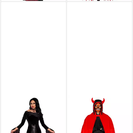
UNDERWRAPS
KARNEVAL-KLAMOTTEN
Vampir-Kostüm Vampirlady -
Teufel-Kostüm Roter
Horror Halloween Kostüm
Teufelsumhang für
Damen, Satinglänzendes Kleid
Erwachsene mit Kapuze, Cape
für düstere Damen
Umhang Herrenkostüm