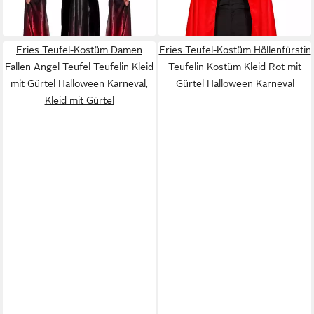
76,99 €
29,95 €
Damenkostüm Halloween
lieferbar - in 2-3 Werktagen bei dir
lieferbar - in 5-6 Werktagen bei dir
Karneval
Fries Teufel-Kostüm Damen
Fries Teufel-Kostüm Höllenfürstin
Fallen Angel Teufel Teufelin Kleid
Teufelin Kostüm Kleid Rot mit
mit Gürtel Halloween Karneval,
Gürtel Halloween Karneval
Kleid mit Gürtel