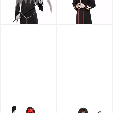
schnell Schluss mit lustig!
Unheimliches Kostüm für
29,99 €
UVP
39,99 €
Halloween- und Horrorpartys
60,79 €
-25%
lieferbar - in 2-3 Werktagen bei dir
lieferbar - in 2-3 Werktagen bei dir
FUN WORLD
THETRU