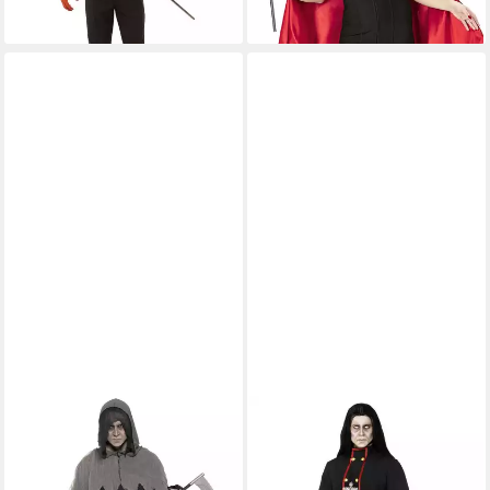
lieferbar - in 2-3 Werktagen bei dir
lieferbar - in 5-6 Werktagen bei dir
SMIFFYS
SMIFFYS
Teufel-Kostüm Vollstrecker,
Teufel-Kostüm
Gevatter Tod macht ganz
Dämonenpriester Robe,