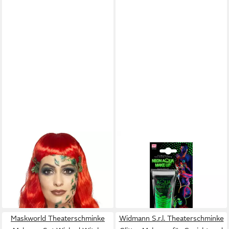
SMIFFYS
WIDMANN S.R.L.
Theaterschminke Flüssiglatex
Theaterschminke Aqua Make-
mit Applikator 59,1 ml, Grün
up - Tube 30 ml, Neon Grün
7,99 €
3,99 €
(13,52 €/ 100 ml)
(13,30 €/ 100 ml)
lieferbar - in 2-3 Werktagen bei dir
lieferbar - in 2-3 Werktagen bei dir
Maskworld Theaterschminke
Widmann S.r.l. Theaterschminke