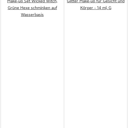
Make-up Set Wicked Witch,
Glitter Make-up für Gesicht und
Grüne Hexe schminken auf
Körper - 14 ml, G
Wasserbasis