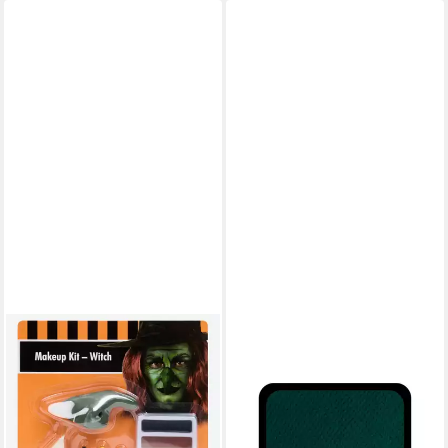
SPECTRUM
MASKWORLD
Theaterschminke Halloween
Theaterschminke Aqua Make-
Make Up Set
up dunkelgrün
Theaterschminke
Wasserschminke - Fasching,
7,77 €
Hochwertige grüne
lieferbar - in 4-5 Werktagen bei dir