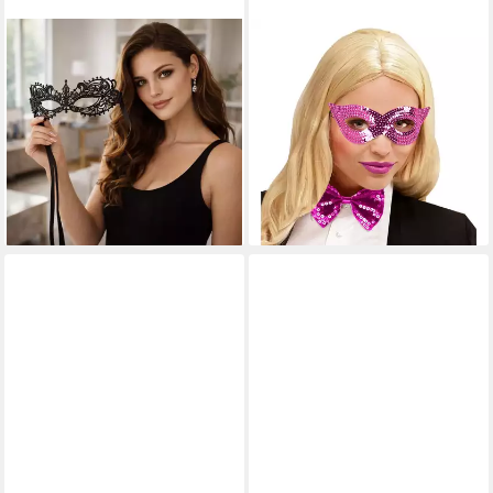
TK GRUPPE
WIDMANN S.R.L.
Verkleidungsmaske
Verkleidungsmaske
Augenmaske – Gothic &
Augenmaske mit Pailletten
Venezianisch Spitze Maske –
'Katzenauge' - 05913, P
2,99 €
Fasching & Karneval
lieferbar - in 2-3 Werktagen bei dir
3,99 €
UVP
6,99 €
-43%
lieferbar - in 4-5 Werktagen bei dir