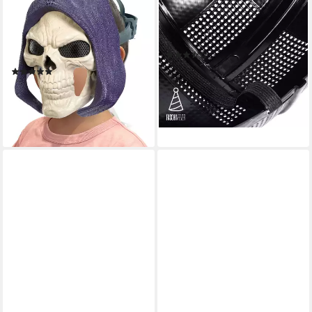
Verkleidungsmaske Masters
Verkleidungsmaske Squid
of the Universe, Skeletor
Game Maske - für Halloween,
Verwandlungsmaske (D), mit
Fasching & Karneval
(7)
Licht und Sound
7,49 €
(1)
lieferbar - in 4-5 Werktagen bei dir
ab 20,99 €
UVP
25,99 €
nur diesen Monat
-19%
lieferbar - in 1-2 Werktagen bei dir