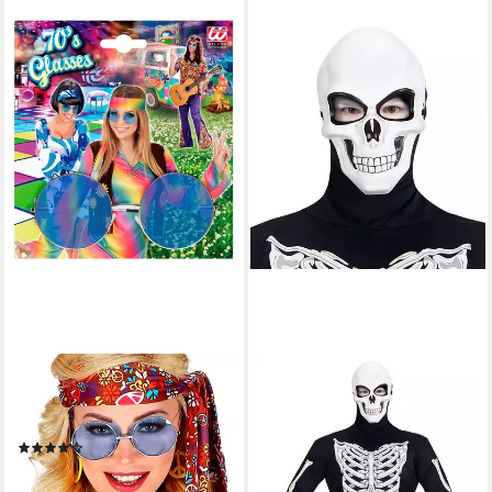
WIDMANN S.R.L.
WIDMANN S.R.L.
Verkleidungsmaske 'Hippie'
Verkleidungsmaske Halloween
Partybrille XL - Rund, Blau
Maske 'Totenkopf', Weiß
(2)
Schwarz
5,99 €
8,99 €
lieferbar - in 2-3 Werktagen bei dir