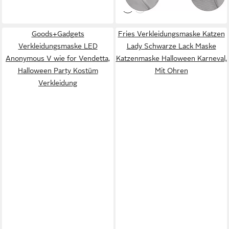
Krempe lustig beleuchtet),
Kostüm Mütze für
Goods+Gadgets
Fries Verkleidungsmaske Katzen
Weihnachten Halloween
Verkleidungsmaske LED
Geburtstag Hochzeit Festival
Lady Schwarze Lack Maske
Anonymous V wie for Vendetta,
Katzenmaske Halloween Karneval,
Halloween Party Kostüm
Mit Ohren
Verkleidung