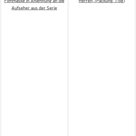
Filmmaske in Anlehnung an die
Herren, (Packung, 1-tlg)
Aufseher aus der Serie