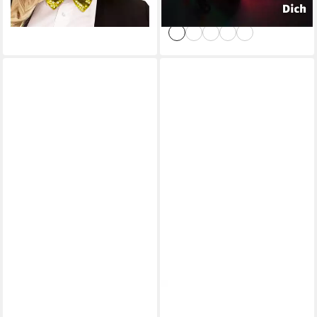
-35%
lieferbar - in 4-5 Werktagen bei dir