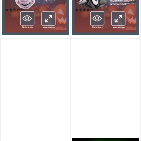
1-tlg)
Herren Maske, (Packung)
(4)
(5)
5,99 €
4,99 €
UVP
9,99 €
UVP
6,99 €
-40%
-29%
lieferbar - in 4-5 Werktagen bei dir
lieferbar - in 4-5 Werktagen bei dir