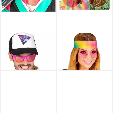
WIDMANN S.R.L.
WIDMANN S.R.L.
Verkleidungsmaske 80er
Verkleidungsmaske 'Hippie'
Jahre Brille mit Revo Gläsern,
Partybrille XL - Rund, Pink
5,99 €
Neon Pink
lieferbar - in 2-3 Werktagen bei dir
4,99 €
lieferbar - in 2-3 Werktagen bei dir