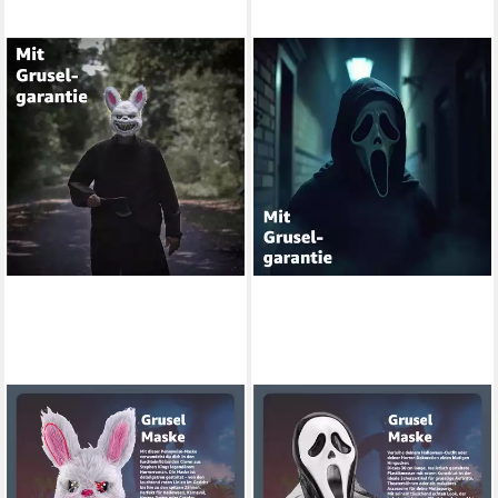
TK GRUPPE
KOSTÜMHELD®
Verkleidungsmaske Grusel
Verkleidungsmaske Scream
Hase Maske – Horror Bunny
Maske Ghostmaske für
Kostüm Accessoire, (Packung,
Herren Halloween Kostüm