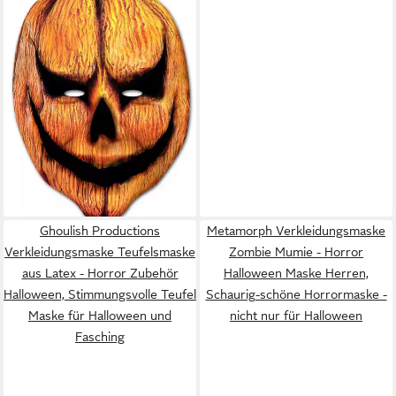
7,99 €
Maske
in 2-3 Werktagen bei dir
Ghoulish Productions
Metamorph Verkleidungsmaske
Verkleidungsmaske Teufelsmaske
Zombie Mumie - Horror
aus Latex - Horror Zubehör
Halloween Maske Herren,
Halloween, Stimmungsvolle Teufel
Schaurig-schöne Horrormaske -
Maske für Halloween und
nicht nur für Halloween
Fasching