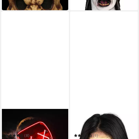
in 2-3 Werktagen bei dir
in 2-3 Werktagen bei dir
FASCHINFEVER
METAMORPH
Verkleidungsmaske LED
Verkleidungsmaske Hexe
Purge Maske - Halloween
Halbmaske - Horror
Kostüm Herren Halloween
Halloween Maske Damen
(8)
(1)