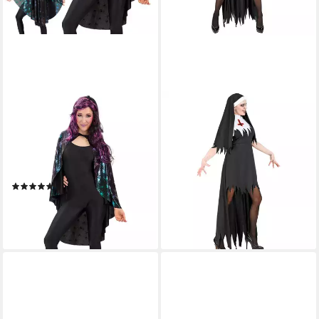
FRIES
WIDMANN S.R.L.
Hexen-Kostüm Spinnen
Hexen-Kostüm Horror Nonne
Hexen Vampirin Umhang
Halloween Kostüm für Damen,
Cape Einheitsgröße
Schwarz
34,95 €
Halloween Karneval, Hohe
lieferbar - in 2-3 Werktagen bei dir
(3)
Qualität
24,99 €
UVP
39,99 €
-38%
lieferbar - in 5-6 Werktagen bei dir