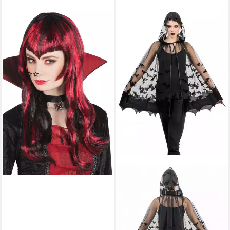
KARNEVAL-KLAMOTTEN
Kostüm Vampir Perücke
Damen aus schwarz rotem
Kunsthaar, Halloween-Perücke
Karneval
(1)
19,95 €
lieferbar - in 5-6 Werktagen bei dir