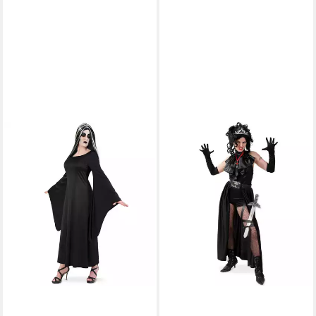
FRIES
Vampir-Kostüm 3-tlg Vampir
Vampirin Kostüm Schwarz
Halloween Horror Karneval
18,90 €
UVP
39,90 €
-53%
lieferbar - in 5-6 Werktagen bei dir