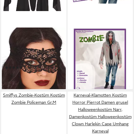
KARNEVAL-KLAMOTTEN
FRIES
Kostüm Horror Damen
Zombie-Kostüm Blutiges
Skelett mit schwarze
Herren Zombie Hemd mit
Augenmaske, Frauenkostüm
Krawatte Halloween Karneval
Halloween Tunika schwarz mit
Fasching
(1)
14,95 €
Aufdruck
UVP
29,99 €
21,95 €
-50%
lieferbar - in 5-6 Werktagen bei dir
lieferbar - in 5-6 Werktagen bei dir
Smiffys Zombie-Kostüm Kostüm
Karneval-Klamotten Kostüm
Zombie Policeman Gr.M
Horror Pierrot Damen grusel
Halloweenkostüm Narr,
Damenkostüm Halloweenkostüm
Clown Harlekin Cape Umhang
Karneval