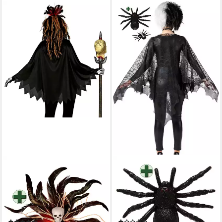
KARNEVAL-KLAMOTTEN
KARNEVAL-KLAMOTTEN
Kostüm Voodoo Poncho
Kostüm Spinnenkostüm
Damen gruselig m Totenkopf
Grusel Spinnweben Poncho
Haarreif, Halloween
Halloween, Halloweenkostüm
Frauenkostüm mit Skelett
schwarz Spinnen Umhang mit