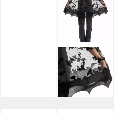
CHAKS
Umhang Batcape
Vampirumhang, Leichtes
Kapuzencape mit stilisierten
Fledermäusen
(2)
ab 21,95 €
lieferbar - in 2-3 Werktagen bei dir