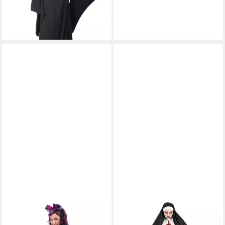
Fasching Party
29,99 €
lieferbar - in 5-6 Werktagen bei dir