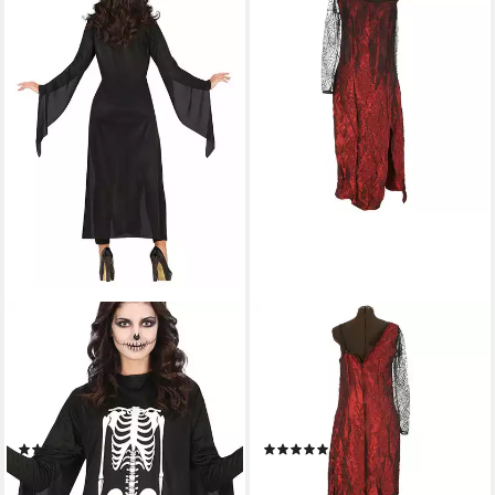
KARNEVAL-KLAMOTTEN
FRIES
Kostüm Skelett Tunika Damen
Hexen-Kostüm Höllenbraut
Einheitsgröße, Horror
Teufelin Kostüm Kleid
Damenkostüm Halloween
Halloween Karneval Fasching
Karneval
Party
(1)
(2)
19,95 €
16,95 €
UVP
29,99 €
lieferbar - in 5-6 Werktagen bei dir