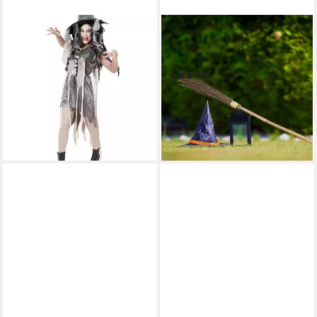
FRIES
RELAXDAYS
Zombie-Kostüm Zombie
Hexen-Kostüm Bambus
Horror Hexen Kostüm Kleid
Hexenbesen 2er Set
(6)
Grau Karneval Fasching
16,99 €
UVP
39,99 €
Cosplay
-58%
37,99 €
UVP
49,99 €
lieferbar - in 2-3 Werktagen bei dir
-24%
lieferbar - in 5-6 Werktagen bei dir