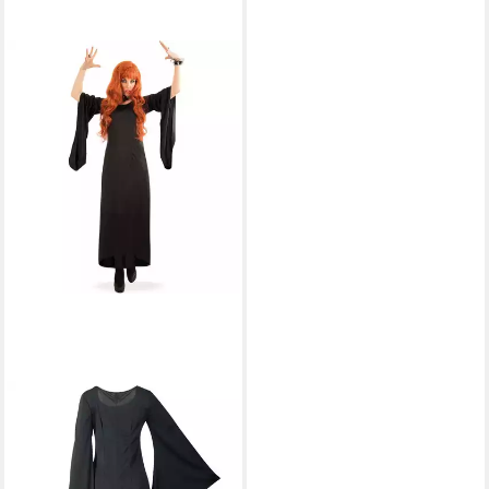
FRIES
Vampir-Kostüm Mortina
Vampirin Hexen Kleid
Schwarz Halloween Karneval