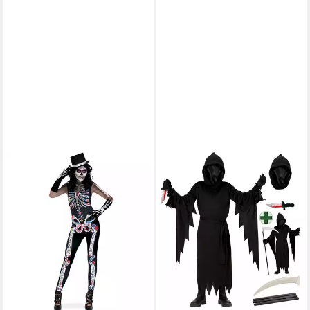
FRIES
Zombie-Kostüm Damen La
Catrina Kostüm Jumpsuit
Halloween Karneval S oder M
27,99 €
UVP
39,99 €
-30%
lieferbar - in 5-6 Werktagen bei dir