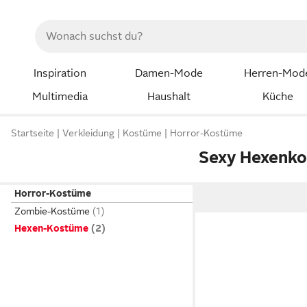
Inspiration
Damen-Mode
Herren-Mod
Multimedia
Haushalt
Küche
Startseite
Verkleidung
Kostüme
Horror-Kostüme
Sexy Hexenk
Horror-Kostüme
Zombie-Kostüme
Hexen-Kostüme