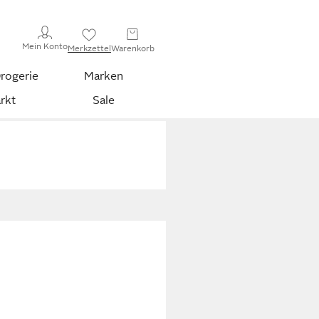
Mein Konto
Merkzettel
Warenkorb
rogerie
Marken
rkt
Sale