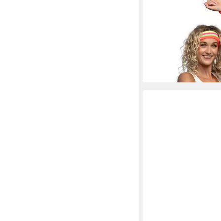
BOLAND
Kostüm Schweißbänd
3er Set Stirnband 2 
80er Party, Neonfarbe
leuchtet unter Schwar
8,79 €
lieferbar - in 5-6 Werktag