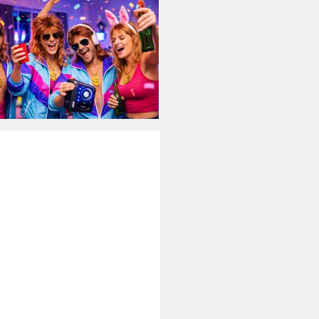
TUMED
üm 4-in-1 Kostüm Set für
hing & Karneval – Vokuhila 80er
er
9 €
UVP
16,99 €
%
rbar - in 3-4 Werktagen bei dir