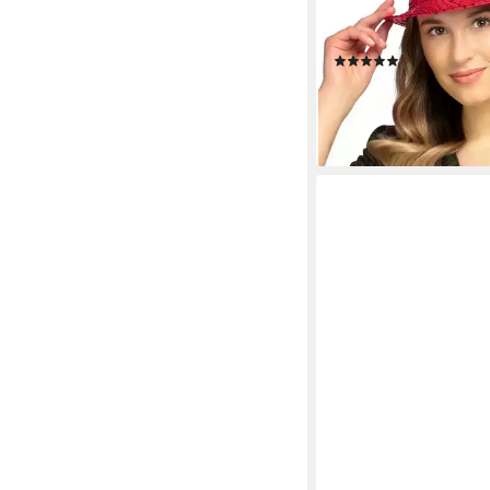
Disco Party, farbenfro
Accessoire für Karnev
(1)
Festivals
ab 9,99 €
lieferbar - in 5-6 Werktag
+1