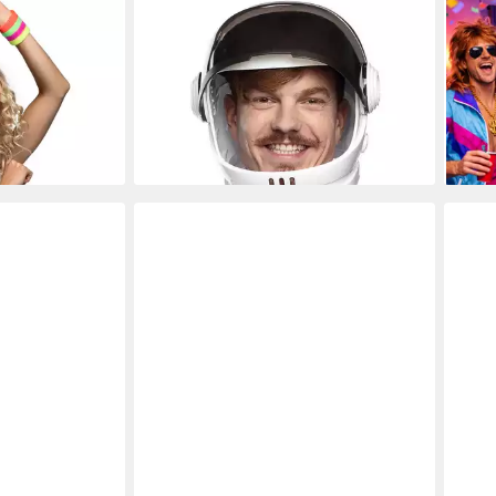
BOLAND
COS
er Neon UV
Kostüm Spaceman Astronautenhelm,
Kost
Armbänder für
Kugelrunder Raumfahrerhelm mit
Fasc
n UV-aktiv
schwarzem Visier
& 90
ab 30,49 €
11,9
zlicht
lieferbar - in 5-6 Werktagen bei dir
-29
en bei dir
liefe