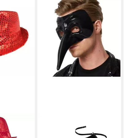
DRESSFORFUN
DRE
glitzernd
Kostüm Faschingskleidung, auch
Kos
ür Karneval
Maskeradenverkleidung, in der Farbe
Scha