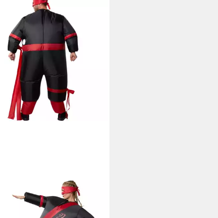
SSFORFUN
tüm
ttenkrieger/Aufblasanzug, in