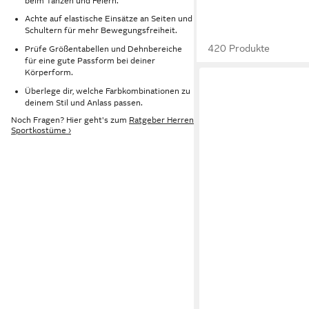
beim Tanzen und Feiern.
Achte auf elastische Einsätze an Seiten und
Schultern für mehr Bewegungsfreiheit.
420 Produkte
Prüfe Größentabellen und Dehnbereiche
für eine gute Passform bei deiner
Körperform.
Überlege dir, welche Farbkombinationen zu
deinem Stil und Anlass passen.
Noch Fragen? Hier geht's zum
Ratgeber Herren
Sportkostüme ›