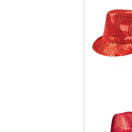
BOLAND
Kostüm Pailletten-Hut 
Popstar Hut Auswahl f