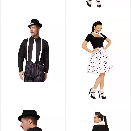
DRESSFORFUN
WIDMANN S.R.L.
Kostüm Edelmann, auch
Kostüm Verkleidung 50er
Kavalier, in schwarz/weiß, Gr.
Jahre für Damen