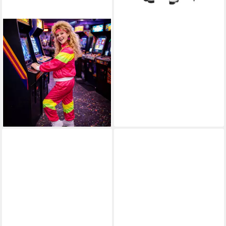
COSTUMED
Kostüm Overall Retro – 80er-
Jahre Kostüm im klassischen
Vintage-Look Fasching
14,99 €
UVP
19,99 €
-25%
lieferbar - in 3-4 Werktagen bei dir