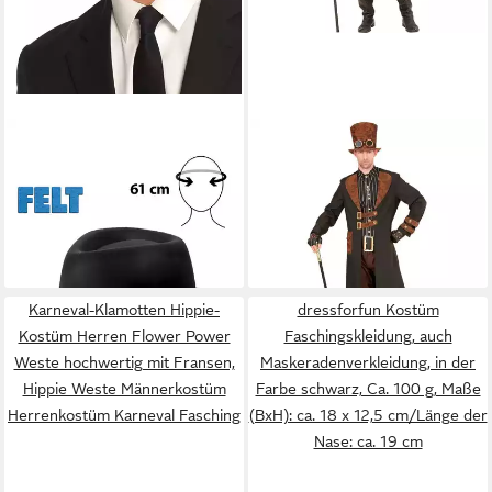
BOLAND
WIDMANN S.R.L.
Kostüm Fedora
Kostüm Steampunk Herren
14,35 €
Kostüm 'Steamwell', Mantel
lieferbar - in 2-3 Werktagen bei dir
mit H
ab 54,90 €
leider ausverkauft
Karneval-Klamotten Hippie-
dressforfun Kostüm
Kostüm Herren Flower Power
Faschingskleidung, auch
Weste hochwertig mit Fransen,
Maskeradenverkleidung, in der
Hippie Weste Männerkostüm
Farbe schwarz, Ca. 100 g, Maße
Herrenkostüm Karneval Fasching
(BxH): ca. 18 x 12,5 cm/Länge der
Nase: ca. 19 cm