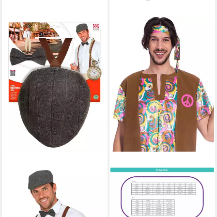
WIDMANN S.R.L.
AMSCAN
Kostüm Set "Die Wilden
Hippie-Kostüm 60er 70er
20er" - 4-tlg. mit
Jahre Hippie Kostüm
Schiebermütze, Charleston,
"Psychedelic" für Herrn