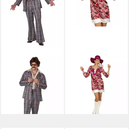
METAMORPH
ANDREA-MODEN
Kostüm 70er Jahre Macker
Kostüm 70er Jahre Retro
Kostüm, Mit diesem Leisure
Kostümkleid Brigitte, Buntes
Suit kannst Du ordentlich den
M
19,90 €
Larry machen!
lieferbar - in 2-3 Werktagen bei dir
ab 59,99 €
UVP
74,99 €
-20%
lieferbar - in 2-3 Werktagen bei dir