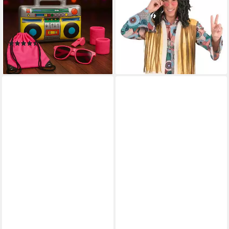
80er 90er Kostüm
Brian mit Fransen für Herren
24,90 €
Accessoires Fasching
lieferbar - in 2-3 Werktagen bei dir
Karneval
(6)
9,99 €
lieferbar - in 3-4 Werktagen bei dir