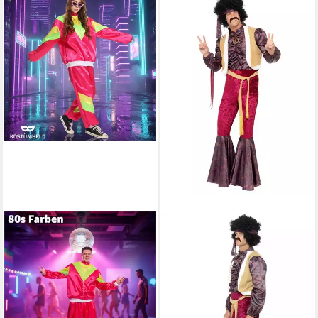
FASCHINFEVER
SMIFFYS
Kostüm Overall Retro – 80er-
Hippie-Kostüm 70er Hippie
Jahre Kostüm im klassischen
Festival Kostüm - Fasching
Vintage-Look Fasching
Karneval, Der Hippie-Macker
14,99 €
UVP
19,99 €
in vollem Ornat!
ab 54,99 €
-25%