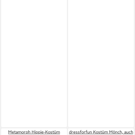
Metamorph Hippie-Kostüm
dressforfun Kostüm Mönch, auch