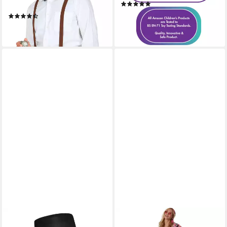
(2)
Kostümset
39,90 €
(7)
lieferbar - in 2-3 Werktagen bei dir
18,90 €
lieferbar - in 2-3 Werktagen bei dir