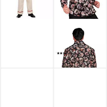
WIDMANN S.R.L.
Kostüm Hemd mit
Totenköpfen für Herren
Schwarz Halloween
(1)
32,99 €
lieferbar - in 2-3 Werktagen bei dir