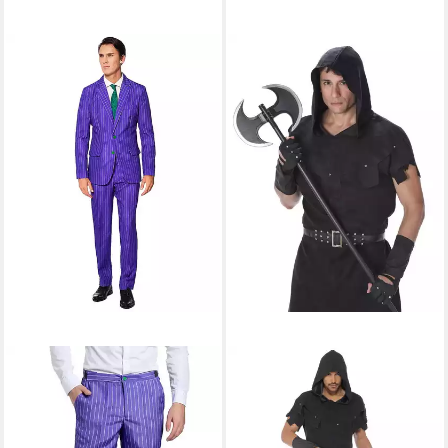
OPPOSUITS
REDSUN
Kostüm Mr. Joker-
Kostüm Mittelalterliches
Herrenanzug Suitmeister
Henker-Kostüm für Herren
violett-grün
Halloweenkostüm schwarz