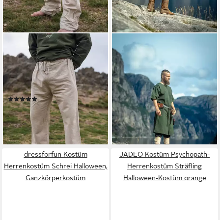
LEONARDO CARBONE
LEONARDO CARBONE
Wikinger-Kostüm Leinenhose
Wikinger-Kostüm Tunika
"Asmund" mit Kordelzug,
"Asgrim" mit V-Ausschnitt,
hochwertiges Leinen,
leichte Baumwolle, knielang
39,99 €
sichtbare Nähte
lieferbar - in 2-3 Werktagen bei dir
(1)
47,99 €
lieferbar - in 2-3 Werktagen bei dir
dressforfun Kostüm
JADEO Kostüm Psychopath-
Herrenkostüm Schrei Halloween,
Herrenkostüm Sträfling
Ganzkörperkostüm
Halloween-Kostüm orange