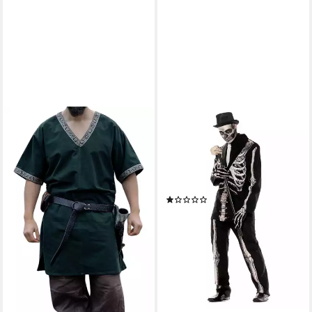
UNDERWRAPS
Kostüm Gentleman Skelett -
Halloween Kostüm Herren,
Hochwertige Verkleidung zum
tollen Preis
(1)
ab 59,99 €
UVP
69,99 €
-14%
lieferbar - in 2-3 Werktagen bei dir