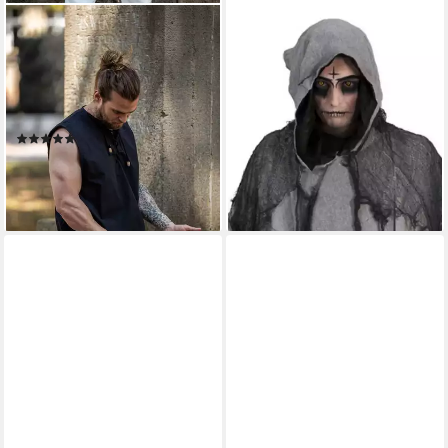
LEONARDO CARBONE
FUNNY FASHION
Wikinger-Kostüm Ärmelloses
Hexen-Kostüm Dunkler
Schnürhemd "Jean", Henley-
Sensenmann Umhang -
Ausschnitt mit Holzknöpfen,
Halloween Verkleidung
32,90 €
weicher Baumwollstoff
lieferbar - in 2-3 Werktagen bei dir
(1)
31,99 €
lieferbar - in 2-3 Werktagen bei dir