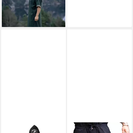
39,99 €
lieferbar - in 2-3 Werktagen bei dir
UNDERWRAPS