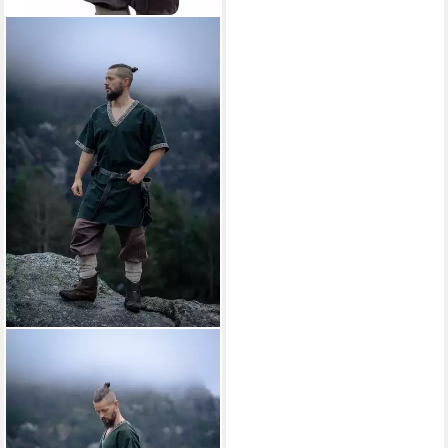
LEONARDO CARBONE
Wikinger-Kostüm Tunika
kurzarm "Loki" mit Bordüre,
V-Ausschnitt, seitliche
Schlitze