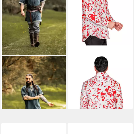
LEONARDO CARBONE
WIDMANN S.R.L.
Wikinger-Kostüm Tunika
Kostüm Blutbeflecktes
kurzarm "Njal" mit Bordüre,
weißes Hemd für Herren
hochwertige Baumwolle,
Halloween
32,99 €
seitliche Schlitze
lieferbar - in 2-3 Werktagen bei dir
48,99 €
lieferbar - in 2-3 Werktagen bei dir