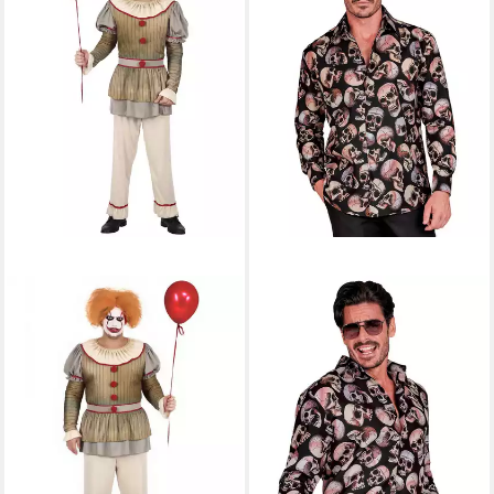
JADEO
Kostüm Gruseliges Horror-
Clown-Kostüm für Herren
gold-grau-beige
27,49 €
lieferbar - in 2-3 Werktagen bei dir