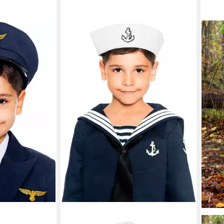
ür Kinder -
hör