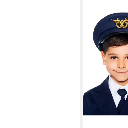
MASKWORLD
Kostüm Pilotenmütze f
Uniform Kostüm Zube
9,99 €
UVP
12,99 €
-23%
in 3-4 Werktagen bei dir