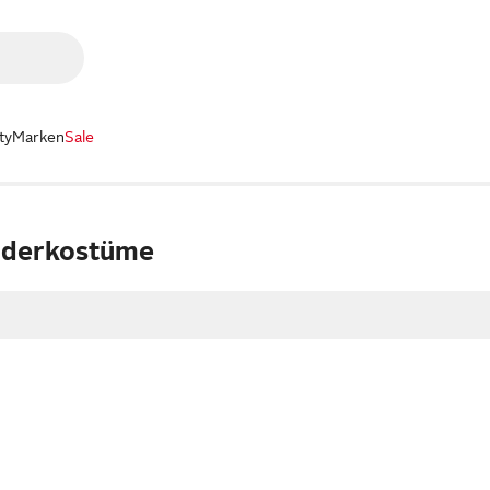
ty
Marken
Sale
nderkostüme