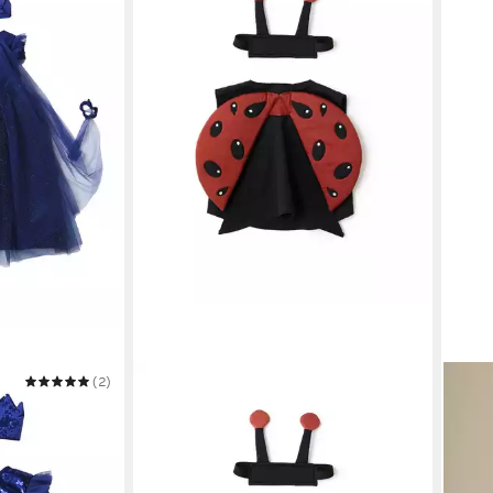
(2)
KIDS CONCEPT
KIDS
n-Kostüm mit
Kostüm Kids Concept Kinder-Kostüm
Kost
Marienkäfer 3 - 5 Jahre - 36x1x40cm
Schn
29,99 €
37,9
UVP
35,95 €
-17%
-15%