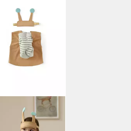
 CONCEPT
üm Kids Concept Kinder-Kostüm
ecke 3 - 5 Jahre - 33x25x37cm
9 €
UVP
44,95 €