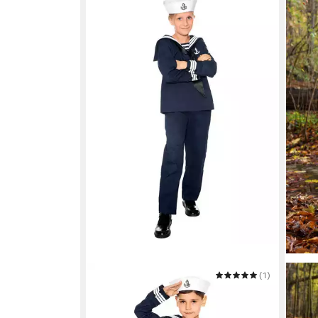
MASKWORLD
(1)
BATT
Kostüm Matrosenmütze für Kinder
Burg
5,99 €
Fanta
UVP
7,99 €