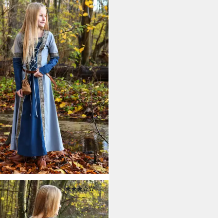
LE MERCHANT
(2)
fräulein-Kostüm Kinder
sy-Mittelalterkleid blau,