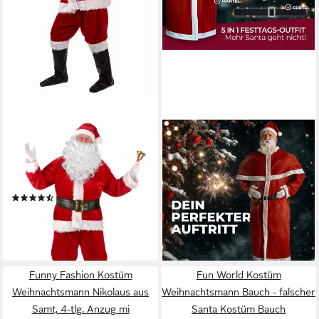
JADEO
DETEX
Kostüm Deluxe
Kostüm, Weihnachtsmann
Weihnachtsmann Kostüm rot-
Kostüm 5tlg. Set Nikolaus
weiss
Anzug Erwachsenen Santa
(3)
(9)
71,49 €
16,95 €
19,95 €
lieferbar - in 2-3 Werktagen bei dir
-15%
lieferbar - in 3-4 Werktagen bei dir
Funny Fashion Kostüm
Fun World Kostüm
Weihnachtsmann Nikolaus aus
Weihnachtsmann Bauch - falscher
Samt, 4-tlg. Anzug mi
Santa Kostüm Bauch