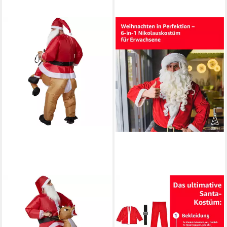
DRESSFORFUN
FASCHINFEVER
Kostüm
Kostüm 8 in 1 Set Santa Claus
Weihnachtsmann/Aufblasanzug,
- Weihnachtsmannkostüm &
in der Farbe rot, Gr.
Nikolauskostüm