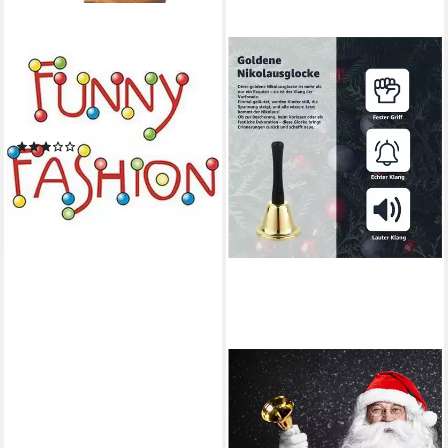
FUNNY FASHION
Kostüm Weihnachtsmann
Nikolaus für Herren - Rot,
XXL Kap
(3)
9,95 €
lieferbar - in 2-3 Werktagen bei dir
WEIHNACHTSWUNDER®
Kostüm Weihnachtsglocke -
Nikolausglocke Gold - Nikolaus
Kostüm Accessoire, Lauter