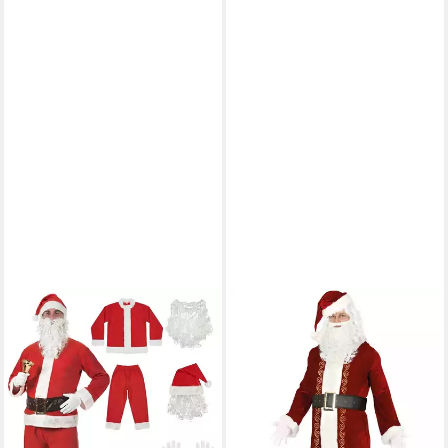
GUIRMA
Kostüm Hochwertiges
Weihnachtsmannkostüm mit
Vergoldung für Männer Rot-
Weiß
65,99 €
lieferbar - in 2-3 Werktagen bei dir