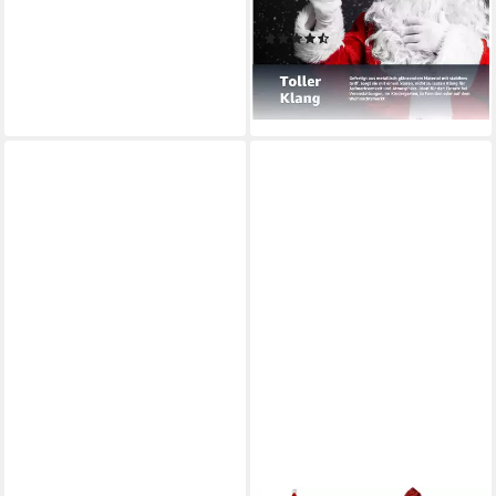
Ton
(3)
5,99 €
UVP
9,99 €
-40%
lieferbar - in 3-4 Werktagen bei dir