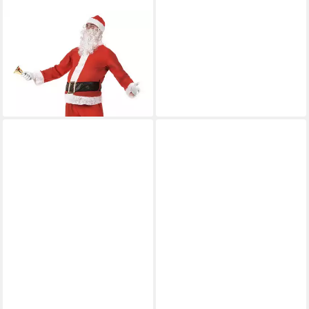
JADEO
Kostüm Weihnachtsmann-
Kostüm Nikolaus
Adventskostüm rot-weiss
38,49 €
lieferbar - in 2-3 Werktagen bei dir