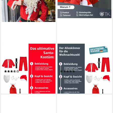
FASCHINFEVER
TK GRUPPE
Kostüm 8 in 1 Set Santa Claus
Kostüm 8 in 1 Nikolauskostüm
- Weihnachtsmannkostüm &
- Weihnachtsmannkostüm -
Nikolauskostüm
Santa
(26)
(1)
11,99 €
11,99 €
UVP
13,99 €
UVP
13,99 €
-14%
-14%
lieferbar - in 3-4 Werktagen bei dir
lieferbar - in 3-4 Werktagen bei dir