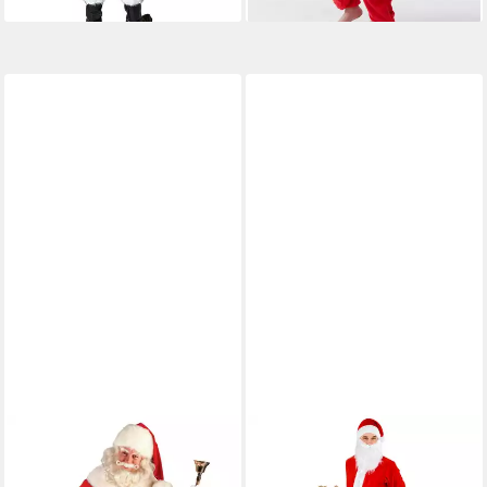
THETRU
Kostüm Hochwertiges
Weihnachtsmann Kostüm,