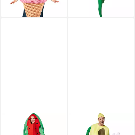
23,99 €
Look, karnevalstauglich
lieferbar - in 2-3 Werktagen bei dir
DRESSFORFUN
DRESSFORFUN
Lebensmittel-Kostüm
Lebensmittel-Kostüm
Obstfigur/Fruchtgewand, in
Obstfigur/Fruchtgewand, in