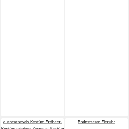
eurocarnevals Kostüm Erdbeer-
Brainstream Eieruhr
Kostüm witziges Karneval-Kostüm