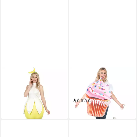
JADEO
JADEO
Kostüm Bananenkostüm Obst
Kostüm Cupcake-Kostüme für
Damenkostüm weiss-gelb
Damen Lebensmittel-Kostüm
32,99 €
bunt
lieferbar - in 2-3 Werktagen bei dir
(1)
27,49 €
lieferbar - in 2-3 Werktagen bei dir