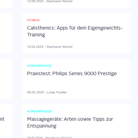
13.08.2025
-
Stephanie
Weckel
FITNESS
Calisthenics: Apps für dein Eigengewichts-
Training
10.04.2025
-
Stephanie
Weckel
KÖRPERPFLEGE
Praxistest: Philips Series 9000 Prestige
08.02.2025
-
Lukas
Mueller
KÖRPERPFLEGE
it
Massagegeräte: Arten sowie Tipps zur
Entspannung
10.10.2024
-
Stephanie
Weckel