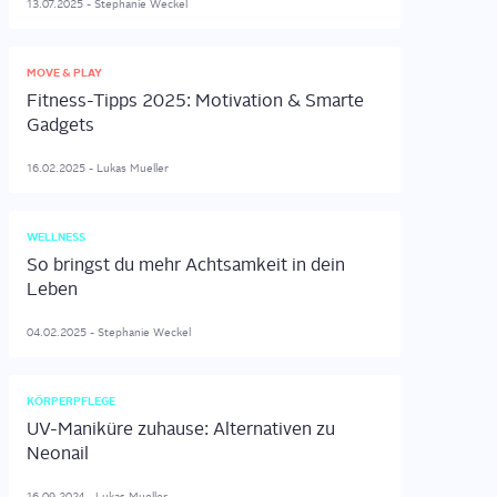
13.07.2025
-
Stephanie
Weckel
MOVE & PLAY
Fitness-Tipps 2025: Motivation & Smarte
Gadgets
16.02.2025
-
Lukas
Mueller
WELLNESS
So bringst du mehr Achtsamkeit in dein
Leben
04.02.2025
-
Stephanie
Weckel
KÖRPERPFLEGE
UV-Maniküre zuhause: Alternativen zu
Neonail
16.09.2024
-
Lukas
Mueller