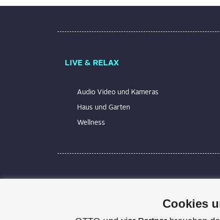
LIVE & RELAX
Audio Video und Kameras
Haus und Garten
Wellness
Technik macht Spaß und erleichtert unseren
Alles wird technisch, elektrisch, smart. Wir
Cookies u
Bei UPDATED findest du praxisnahe Lösunge
blinkt oder du bei der Einrichtung deines