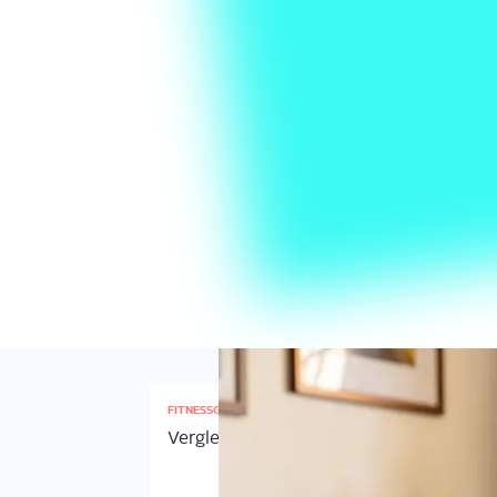
FITNESSGERÄTE
Vergleich: Die beliebtesten EMS-Trainer