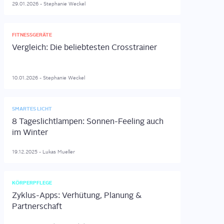
29.01.2026
-
Stephanie
Weckel
FITNESSGERÄTE
Vergleich: Die beliebtesten Crosstrainer
10.01.2026
-
Stephanie
Weckel
SMARTES LICHT
8 Tageslichtlampen: Sonnen-Feeling auch
im Winter
19.12.2025
-
Lukas
Mueller
KÖRPERPFLEGE
Zyklus-Apps: Verhütung, Planung &
Partnerschaft