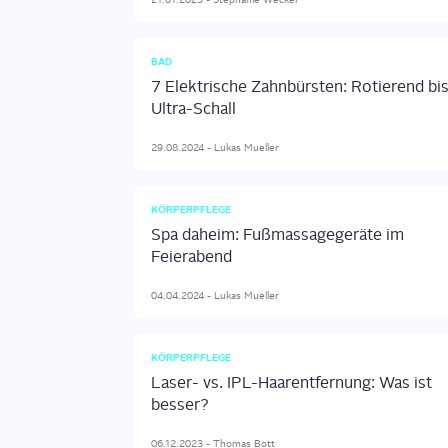
BAD
7 Elektrische Zahnbürsten: Rotierend bi
Ultra-Schall
29.08.2024
-
Lukas
Mueller
KÖRPERPFLEGE
Spa daheim: Fußmassagegeräte im
Feierabend
04.04.2024
-
Lukas
Mueller
KÖRPERPFLEGE
Laser- vs. IPL-Haarentfernung: Was ist
besser?
06.12.2023
-
Thomas
Bott