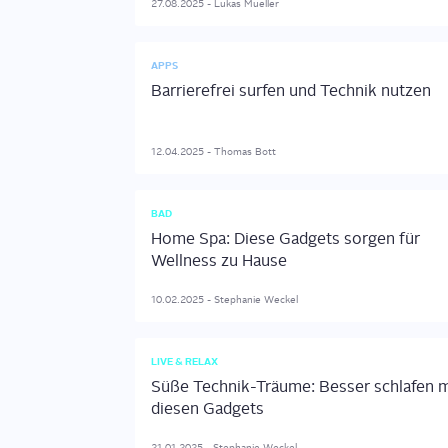
27.08.2025
-
Lukas
Mueller
APPS
Barrierefrei surfen und Technik nutzen
12.04.2025
-
Thomas
Bott
BAD
Home Spa: Diese Gadgets sorgen für
Wellness zu Hause
10.02.2025
-
Stephanie
Weckel
LIVE & RELAX
Süße Technik-Träume: Besser schlafen m
diesen Gadgets
21.01.2025
-
Stephanie
Weckel