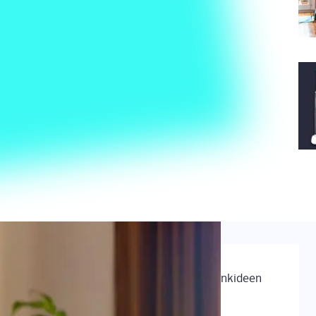
GADGETS
Beliebte Valentinstags-Geschenkideen