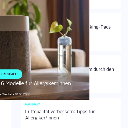
31.01.2026
-
Lukas
Mueller
FITNESSGERÄTE
Vergleich: Die beliebtesten Walking-Pads
20.01.2026
-
Stephanie
Weckel
KÖRPERPFLEGE
Heizdecken & Heizkissen: Warm durch den
HAUSHALT
Winter
 6 Modelle für Allergiker*innen
19.12.2025
-
Stephanie
Weckel
ie
Weckel
-
10.06.2026
HAUSHALT
Luftqualität verbessern: Tipps für
Allergiker*innen