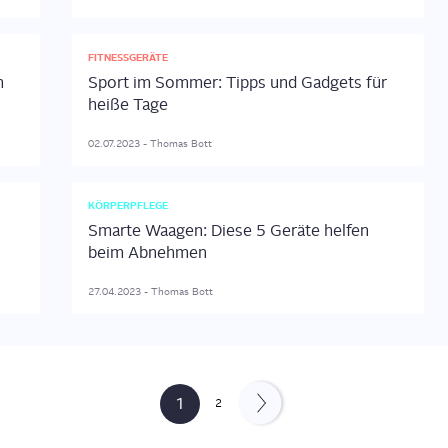
FITNESSGERÄTE
h
Sport im Sommer: Tipps und Gadgets für
heiße Tage
02.07.2023
-
Thomas
Bott
KÖRPERPFLEGE
Smarte Waagen: Diese 5 Geräte helfen
beim Abnehmen
27.04.2023
-
Thomas
Bott
1
2
»