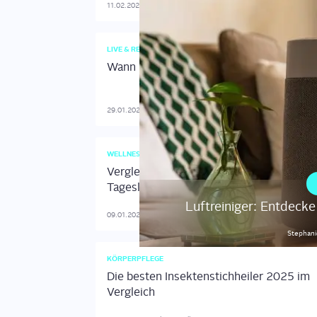
11.02.2026
-
Stephanie
Weckel
LIVE & RELAX
Wann brauche ich einen Luftreiniger?
29.01.2026
-
Stephanie
Weckel
WELLNESS
Vergleich: Die beliebtesten
Tageslichtlampen
Luftreiniger: Entdecke
09.01.2026
-
Lukas
Mueller
Stephan
KÖRPERPFLEGE
Die besten Insektenstichheiler 2025 im
Vergleich