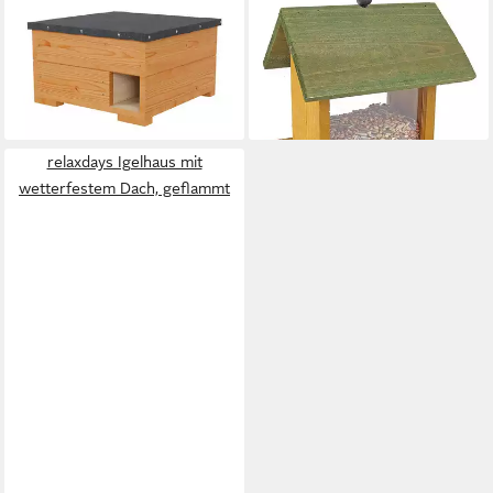
45x45x27 cm Braun, mit
Haus zum aufhängen - 21 x 17
abnehmbarem Dach
cm, Vogelhaus mit
Imprägniert Wetterfest
Sichtfenster aus Plexiglas
68,99 €
16,95 €
lieferbar - in 3-4 Werktagen bei dir
lieferbar - in 3-4 Werktagen bei dir
relaxdays Igelhaus mit
wetterfestem Dach, geflammt