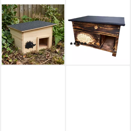
SHOP'N SMILE IDEOON
QLS
Igelhaus Holz-Bausatz mit
Tierhaus Igelhaus aus Holz
Labyrintheingang:
40x50x30 cm Geflammt, mit
Wetterfestes Winterquartier
abnehmbarem Dach
basteln
Wetterfest Geflammt
(1)
ab 27,99 €
UVP
39,95 €
57,99 €
-30%
lieferbar in 2 Wochen
lieferbar - in 2-3 Werktagen bei dir