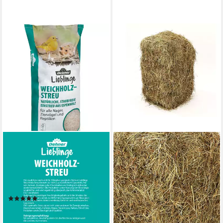
DEHNER
DEHNER
Einstreu Lieblinge Einstreu
Einstreu Wiesenheuballen,
für Nager / Vögel / Reptilien,
schonend getrocknet, 10 kg,
10 kg, staubfreies Weichholz,
Heu als Nagereintreu
Allergiker-geeignet
geeignet
(1)
17,99 €
16,99 €
(1,80 €/ 1 kg)
(1,70 €/ 1 kg)
lieferbar - in 3-4 Werktagen bei dir