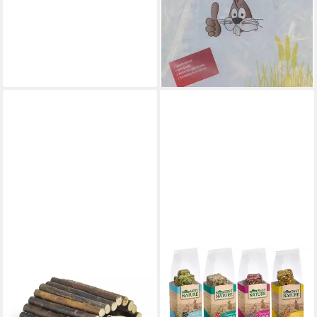
Liter Kaninchenstroh Einstreu
Stroh Hamster Nager
4,99 €
(0,17 €/ 1 l)
lieferbar - in 4-5 Werktagen bei dir