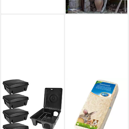
-50%
lieferbar - in 2-3 Werktagen bei dir
DUVO+
Kleintierstreu Holzfaser
ab 3,89 €
(3,83 €/ 1 kg)
lieferbar - in 9-11 Werktagen bei
dir