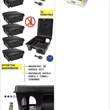
PETIGI
Lebendfalle 5x Köderstation
Mäusefalle Mäusebox
Köderbox Rattenbox
Nagerstation
(3)
24,99 €
UVP
32,49 €
-23%