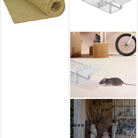
10,99 €
lieferbar - in 5-6 Werktagen bei dir
RELAXDAYS
Lebendfalle für Mäuse und
Ratte
(6)
19,99 €
UVP
39,99 €