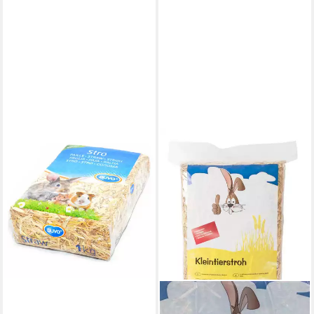
DUVO+
Kleintierstreu Stroh
ab 4,39 €
(4,39 €/ 1 kg)
lieferbar in 4 Wochen
BURI
Kleintierstreu Naturstroh 30