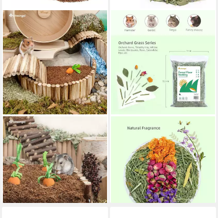
LUXUSKOLLEKTION
LUXUSKOLLEKTION
Kleintierstreu Einstreu
Kleintierstreu Natürliches
Kokosnuss Zwerghamster
Hamster-Einstreu
Gerbils Mäuse Degus
Blumenstreu für Kleintiere
45,95 €
Kokosnusserde
lieferbar - in 4-5 Werktagen bei dir
47,95 €
lieferbar - in 5-6 Werktagen bei dir