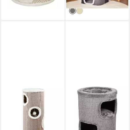
lieferbar - in 2-3 Werktagen bei dir
TRIXIE
FLAMINGO
Kratztonne Kratztonne
Kratztonne Kratztonne Enes
Edoardo - taupe/creme - 100
grau
ab 80,99 €
cm
UVP
89,99 €
129,00 €
-10%
(129,00 €/ 1 kg)
lieferbar in 2 Wochen
lieferbar - in 4-5 Werktagen bei dir