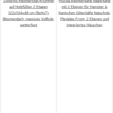
Zooprinz Kleintierstall Krümmel
Mucola Kleintierkäfig Nagerkäfig
auf Holzfüßen 2 Etagen
mit 2 Ebenen für Hamster &
122x104x48 cm (BxHxT),
Kaninchen Gitterkäfig Naturholz,
Bitumendach, massives Vollholz,
Plexiglas-Front, 2 Ebenen und
wetterfest
integriertes Häuschen