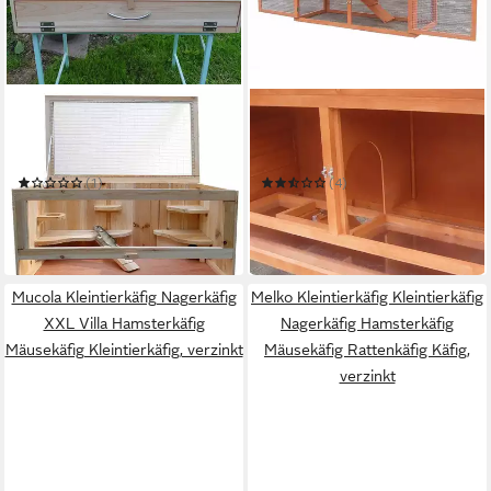
MELKO
MELKO
Kleintierkäfig Hamsterkäfig
Kleintierkäfig Kaninchenstall
Kleintierkäfig Gehege Holz
Freigehege Freilauf aus Holz
mit Öffnung Mäusekäfig
in Braun Runddach Aufzucht
(1)
(4)
41,80 €
158,80 €
UVP
75,00 €
UVP
197,90 €
-44%
-20%
in 4-5 Werktagen bei dir
in 4-5 Werktagen bei dir
Mucola Kleintierkäfig Nagerkäfig
Melko Kleintierkäfig Kleintierkäfig
XXL Villa Hamsterkäfig
Nagerkäfig Hamsterkäfig
Mäusekäfig Kleintierkäfig, verzinkt
Mäusekäfig Rattenkäfig Käfig,
verzinkt