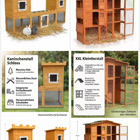
MUCOLA
MUCOLA
Kleintierkäfig Kleintierstall
Kleintierkäfig Hühnerstall
Hasenstall Freigehege Haus
Hasenstall Kaninchenstall