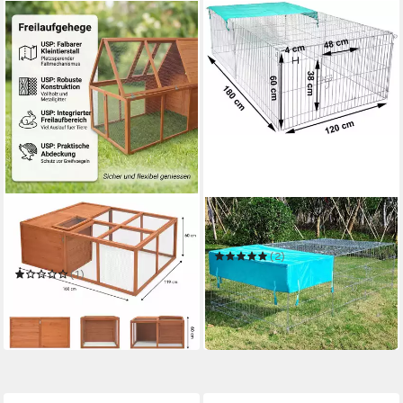
MUCOLA
EUGAD
Kleintierkäfig Freigehege
Kleintierkäfig
faltbar für Kaninchen
(2)
Freilauf Kleintierstall
74,99 €
UVP
107,99 €
(1)
129,80 €
UVP
240,90 €
-31%
-46%
in 4-5 Werktagen bei dir
in 4-5 Werktagen bei dir