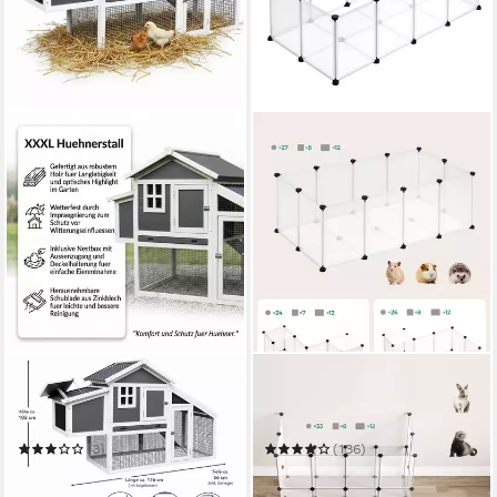
MUCOLA
SONGMICS
Kleintierkäfig Hühnerstall
Kleintierkäfig Freigehege,
Hühnerhaus Geflügelstall
Laufstall
Legenest Eiablage Küken
(3)
(136)
144,80 €
ab 22,99 €
UVP
229,90 €
UVP
41,99 €