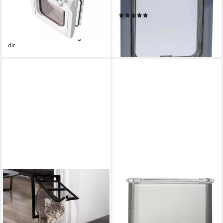
Wege Katzentüre Super
Wege anthrazit
(1)
Selective weiß 80867
18,69 €
139,95 €
lieferbar - in 9-11 Werktagen bei
lieferbar - in 9-11 Werktagen bei
dir
dir
EMPASA
CAT MATE
Katzenklappe, Für Katzen
Katzenklappe Ersatztür 934
13,99 €
für 304 309 234
lieferbar - in 4-5 Werktagen bei dir
9,89 €
lieferbar - in 9-11 Werktagen bei