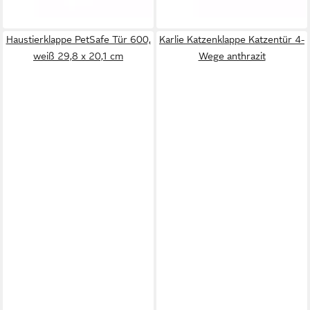
Haustierklappe PetSafe Tür 600,
Karlie Katzenklappe Katzentür 4-
weiß 29,8 x 20,1 cm
Wege anthrazit