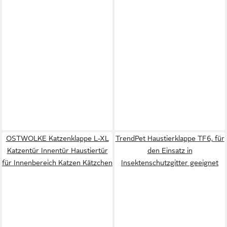
OSTWOLKE Katzenklappe L-XL
TrendPet Haustierklappe TF6, für
Katzentür Innentür Haustiertür
den Einsatz in
für Innenbereich Katzen Kätzchen
Insektenschutzgitter geeignet