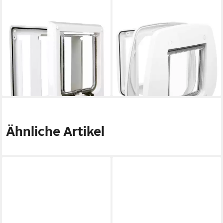
TRIXIE
TRIXIE
Katzenklappe 4-Wege
Katzenklappe 4-Wege
Freilauftür, elektromagnetisch
Freilauftür für Glastüren -
- weiß - 21,1 × 24,4 cm
weiß - 27 × 26 cm
39,99 €
24,99 €
lieferbar - in 3-4 Werktagen bei dir
lieferbar - in 3-4 Werktagen bei dir
Ähnliche Artikel