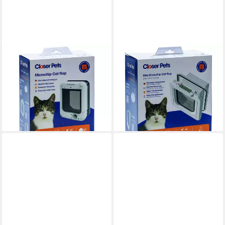
CAT MATE
CAT MATE
Katzenklappe Katzenklappe
Katzenklappe Super Sel Chip
Mikrochip 360W weiß
+ Disc 355 weiß
127,89 €
ab 65,95 €
UVP
149,00 €
leider ausverkauft
-14%
lieferbar - in 9-11 Werktagen bei
dir