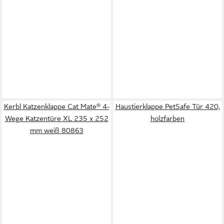
Kerbl Katzenklappe Cat Mate® 4-
Haustierklappe PetSafe Tür 420,
Wege Katzentüre XL 235 x 252
holzfarben
mm weiß 80863