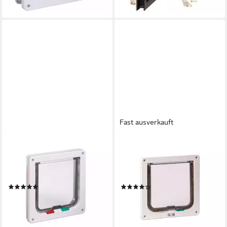
lieferbar - in 6-7 Werktagen bei dir
Fast ausverkauft
KARLIE
KARLIE
Katzenklappe Karlie Flamingo
Katzenklappe Karlie Flamingo
Katzentür Porta 4-Wege-
Katzentür Porta 2-Wege-
Verschluss Farbe: Weiß
Verschluss Farbe: Weiß
(2)
(1)
20,89 €
ab 14,38 €
17,99 €
lieferbar - in 9-11 Werktagen bei
-20%
dir
lieferbar - in 3-4 Werktagen bei dir