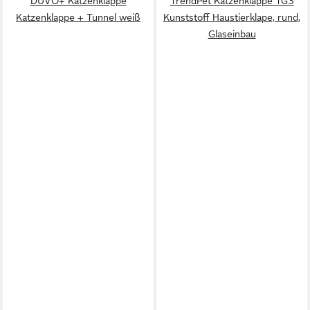
DUVO+ Katzenklappe
TrendPet Katzenklappe TG3
Katzenklappe + Tunnel weiß
Kunststoff Haustierklape, rund,
Glaseinbau