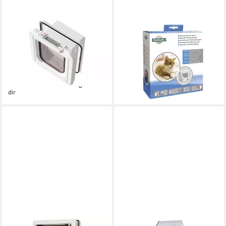
KERBL
PETSAFE
Katzenklappe Cat Mate®
Haustierklappe PetSafe Tür
Microchip-Katzentüre 248 x
400, weiß
ab 40,69 €
265 mm weiß 80872
lieferbar - in 3-4 Werktagen bei dir
179,00 €
lieferbar - in 9-11 Werktagen bei
dir