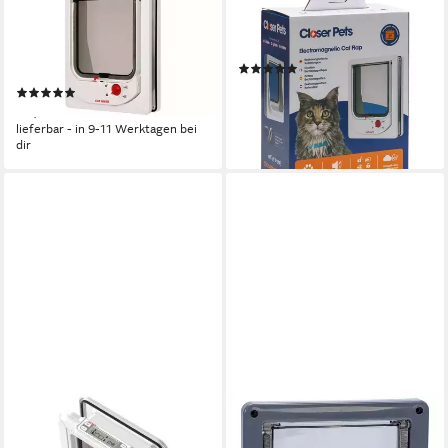
KERBL
CAT MATE
Katzenklappe Cat Mate® 4-
Katzenklappe Katzentür
Wege Katzentüre 195 x 242
elektromagnetisch 254W
(1)
mm weiß 80866
67,59 €
(1)
lieferbar - in 9-11 Werktagen bei
62,89 €
dir
lieferbar - in 9-11 Werktagen bei
dir
KERBL
KARLIE
Katzenklappe Cat Mate® 4-
Katzenklappe Katzentür 2-