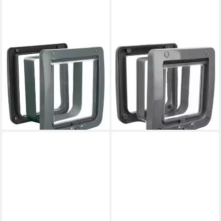
TRIXIE
TRIXIE
Katzenklappe 4-Wege
Katzenklappe 4-Wege
Freilauftür XXL mit Tunnel -
Freilauftür mit Tunnel - grau -
grau - 24 × 28 cm
20 × 22 cm
24,99 €
19,99 €
lieferbar - in 3-4 Werktagen bei dir
lieferbar - in 3-4 Werktagen bei dir