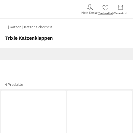
Mein Konto
Merkzettel
Warenkorb
…
Katzen
Katzensicherheit
Trixie Katzenklappen
4 Produkte