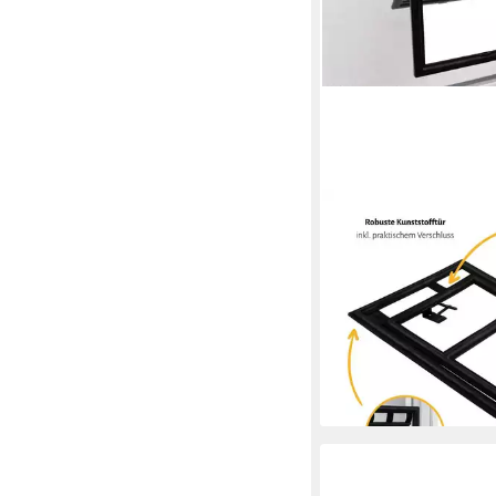
EMPASA
Katzenklappe, Für Kat
13,99 €
lieferbar - in 4-5 Werktag