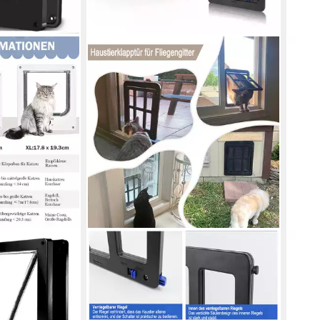
LEDANDER
TRE
lappe 4 Wege
Katzenklappe Haustierklappe für
Katz
tterfest für
Fliegengitter, Katzenklappe Innentür
Haus
14,9
lent manuelle
Aussentür, Hundeklappe mit
liefe
r in
Magneten, Katzenklappe,