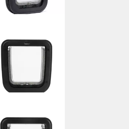
NDPET
enklappe TB2 Basic
tierklappe aus Kunststoff
9 €
rbar - in 2-3 Werktagen bei dir