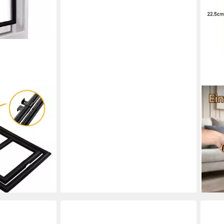
OST
zen
Katz
Inne
en bei dir
Inne
18,9
-37
liefe