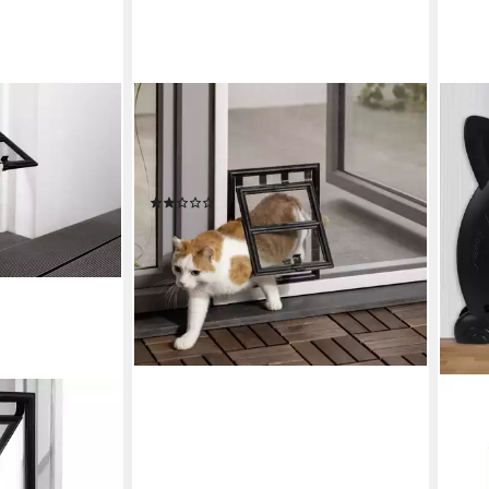
PRIMASTER
Katzenklappe Primaster
Katzenklappe für
Fliegenschutzfenster 24
(1)
13,04 €
lieferbar - in 3-4 Werktagen bei dir