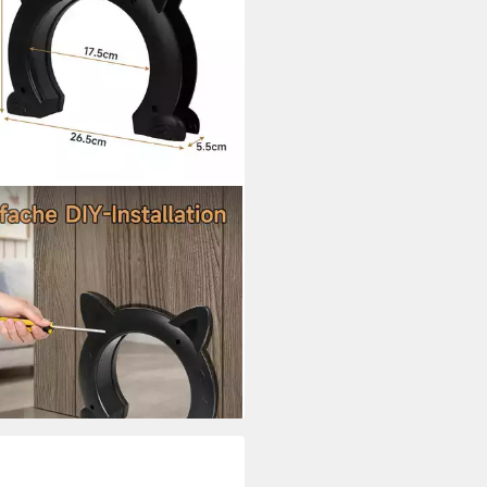
WOLKE
enklappe L-XL Katzentür
ntür Haustiertür für
nbereich Katzen Kätzchen
9 €
UVP
29,99 €
%
rbar - in 2-3 Werktagen bei dir