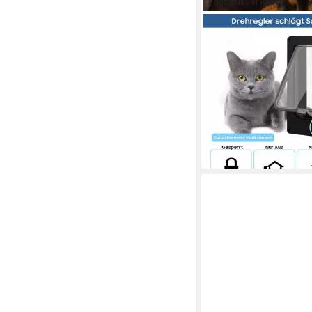
Fast ausverkauft
SURFOU
Katzenklappe Katzent
Magnet mit Verschluss
Haustierklappe Wetter
in Wand/Holztür/upvc
19,99 €
UVP
39,99 €
-50%
lieferbar - in 5-6 Werktag