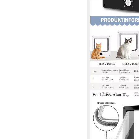
Fast ausverkauft
TUWENA
Katzenklappe Katzenk
Magnet-Verschluss,We
Innen-/Außentüren, Si
Haustierklappe innentü