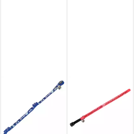
NOBBY
Katzen-Halsband
Katzenhalsband Paintball
4,39 €
lieferbar - in 9-11 Werktagen bei
dir