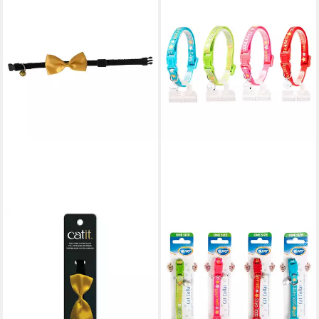
DUVO+
Katzen-Halsband
Katzenhalsband Cool Cats
Nylon
4,39 €
lieferbar - in 9-11 Werktagen bei
dir