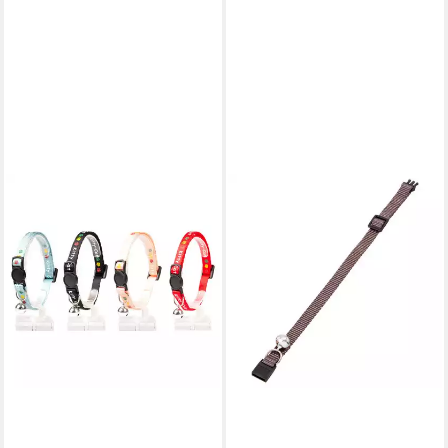
KARLIE
Katzen-Halsband
Katzenhalsband Art Sportiv
Plus grau
2,59 €
lieferbar - in 9-11 Werktagen bei
dir