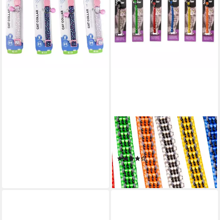
4,39 €
lieferbar - in 3-4 Werktagen bei dir
KARLIE
Katzen-Halsband
Katzenhalsband Bright
(1)
4,69 €
lieferbar - in 3-4 Werktagen bei dir