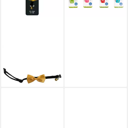
CATIT
Katzen-Halsband Halsband mit
Fliege gold
4,39 €
lieferbar - in 8-10 Werktagen bei
dir