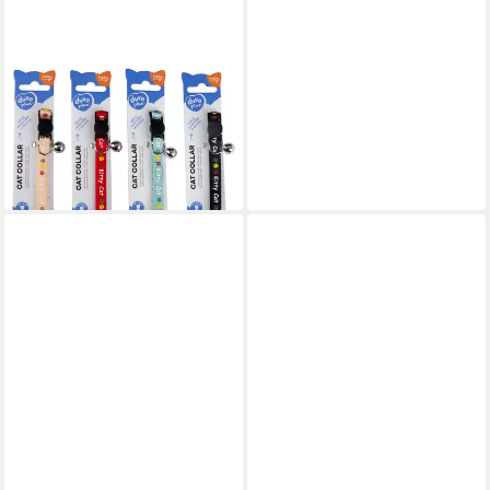
DUVO+
Katzen-Halsband
Katzenhalsband Kitty Cat
Nylon
4,39 €
lieferbar - in 3-4 Werktagen bei dir