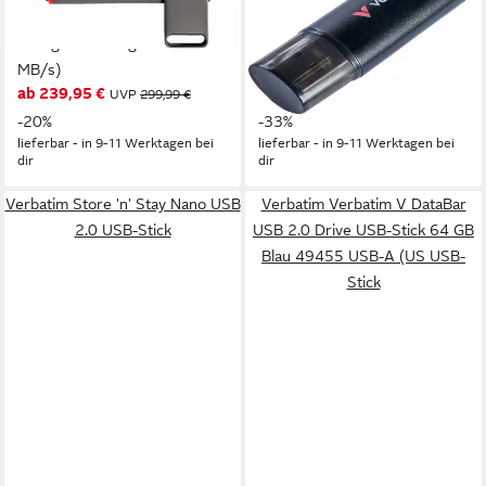
USB-Stick (USB 3.2,
Speicherstick V200 Metal
Lesegeschwindigkeit 550
schwarz USB 3.2 Gen 1 USB-
MB/s)
Stick
ab 239,95 €
39,95 €
UVP
299,99 €
UVP
59,99 €
-20%
-33%
lieferbar - in 9-11 Werktagen bei
lieferbar - in 9-11 Werktagen bei
dir
dir
Verbatim Store 'n' Stay Nano USB
Verbatim Verbatim V DataBar
2.0 USB-Stick
USB 2.0 Drive USB-Stick 64 GB
Blau 49455 USB-A (US USB-
Stick