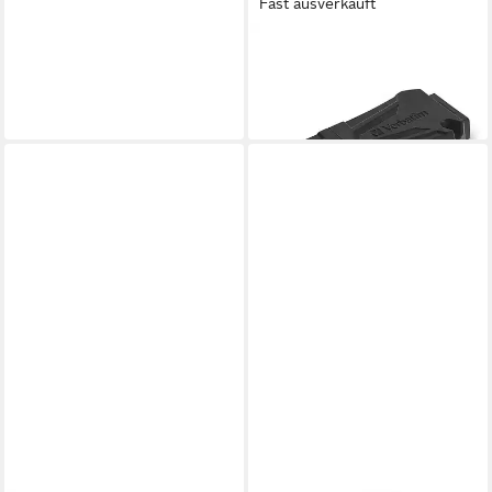
Fast ausverkauft
VERBATIM
Toughmax USB-Stick
ab 19,45 €
lieferbar - in 3-4 Werktagen bei dir