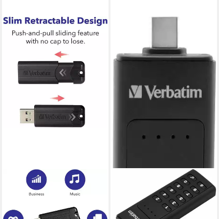
VERBATIM
VERBATIM
USB-Stick Schwarz Daten
Keypad Secure 32GB USB-
sicher & effizient speichern
Stick (USB 3.2,
USB-Stick
Lesegeschwindigkeit 160