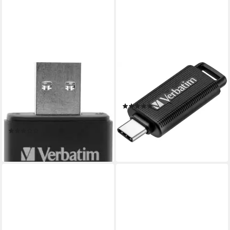
VERBATIM
VERBATIM
Keypad Secure 32GB USB-
Store 'n' Go USB-Stick (USB
Stick (USB 3.2,
3.2)
(1)
Lesegeschwindigkeit 160
ab 16,38 €
MB/s)
lieferbar - in 2-3 Werktagen bei dir
(1)
ab 46,99 €
lieferbar - in 2-3 Werktagen bei dir