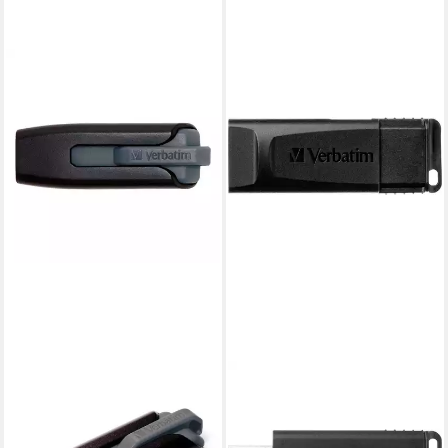
VERBATIM
VERBATIM
Store 'n' Go V3 USB-Stick
Store 'n' Go Slider - USB-Stick
(Lesegeschwindigkeit 80
- 32 GB - schwarz USB-Stick