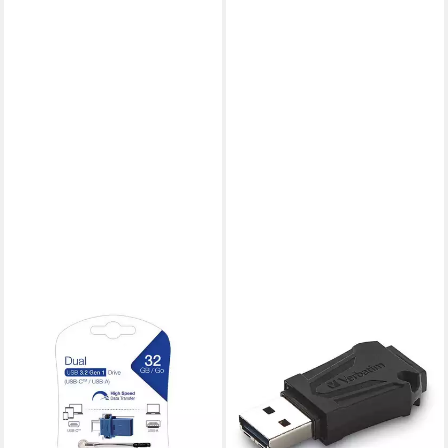
VERBATIM
Verbatim Dual Drive -C USB-
Stick 32GB Blau USB-Stick
ab 13,98 €
leider ausverkauft