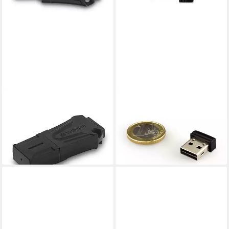
VERBATIM
VERBATIM
Toughmax USB-Stick
Store 'n' Stay Nano USB 2.0
ab 14,95 €
UVP
19,99 €
USB-Stick
ab 12,31 €
-25%
lieferbar - in 2-3 Werktagen bei dir
lieferbar - in 9-11 Werktagen bei
dir