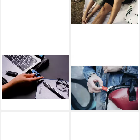
VERBATIM
VERBATIM
V3 MAX 128GB USB-Stick
Verbatim V DataBar USB 2.0
(USB 3.2)
Drive USB-Stick 16 GB Rot
ab 37,71 €
49453 USB-A (USB USB-
lieferbar - in 2-3 Werktagen bei dir
Stick
ab 12,94 €
lieferbar - in 2-3 Werktagen bei dir