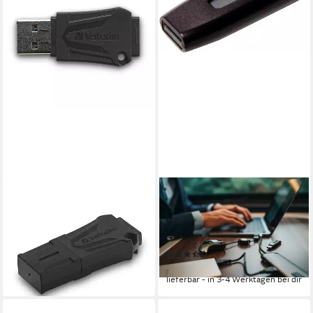
VERBATIM
VERBATIM
Toughmax USB-Stick
V3 256GB USB-Stick (USB
ab 14,95 €
UVP
19,99 €
3.2, Lesegeschwindigkeit 120
-25%
MB/s)
lieferbar - in 9-11 Werktagen bei
(9)
dir
62,99 €
lieferbar - in 3-4 Werktagen bei dir