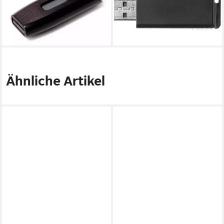
ab 22,90 €
MB/s, mit einziehbarem USB-
lieferbar - in 6-7 Werktagen bei dir
Anschluss)
ab 11,89 €
lieferbar - in 2-3 Werktagen bei dir
Ähnliche Artikel