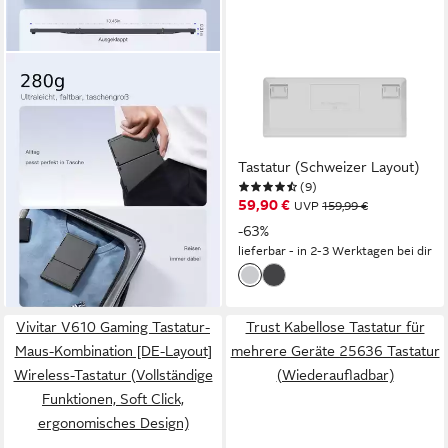
INATECK
LOGITECH
Faltbare Mini Tastatur, AI-
MX Mechanical Mini for Mac,
Funktion mit Touchpad,3
Bluetooth Tastatur for Mac &
Bluetooth-Kanälen Wireless-
PC CH Layout Wireless-
Tastatur (kompatibel mit
Tastatur (Schweizer Layout)
(9)
49,99 €
iPadOS Android, Windows)
UVP
79,99 €
59,90 €
UVP
159,99 €
-38%
-63%
lieferbar - in 3-4 Werktagen bei dir
lieferbar - in 2-3 Werktagen bei dir
Vivitar V610 Gaming Tastatur-
Trust Kabellose Tastatur für
Maus-Kombination [DE-Layout]
mehrere Geräte 25636 Tastatur
Wireless-Tastatur (Vollständige
(Wiederaufladbar)
Funktionen, Soft Click,
ergonomisches Design)