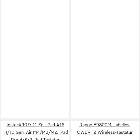
Inateck 10.9-11 Zoll iPad A16
Rapoo E9800M, kabellos,
11/10 Gen, Air M4/M3/M2, iPad
QWERTZ Wireless-Tastatur
Pro 4/3/2 iPad-Tastatur