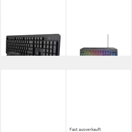
TRUST
TRUST
ODY II WL PC-Tastatur
GXT 836 EVOCX PC-
ab 32,93 €
Tastatur
lieferbar - in 2-3 Werktagen bei dir
ab 31,49 €
lieferbar - in 4-5 Werktagen bei dir
Fast ausverkauft