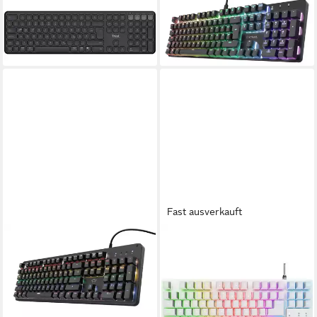
mehrere Geräte 25636
Gaming Tastatur Gaming-
Tastatur (Wiederaufladbar)
Tastatur
ab 49,85 €
ab 49,99 €
lieferbar - in 5-6 Werktagen bei dir
lieferbar - in 2-3 Werktagen bei dir
Fast ausverkauft
TRUST
TRUST
Gaming-Tastatur
GXT 833W THADO PC-
42,99 €
Tastatur
lieferbar - in 3-4 Werktagen bei dir
59,99 €
79,99 €
-25%