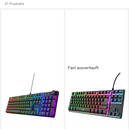
21 Produkte
Fast ausverkauft
TRUST
TRUST
GXT 866 Torix Gaming
GXT833 THADO Gaming
Tastatur mechanisch RGB
Tastatur mit TKL-Beleuchtung
Keyboard für PC Gaming-
Gaming-Tastatur
ab 27,99 €
Tastatur
lieferbar - in 2-3 Werktagen bei dir
ab 54,99 €
69,99 €
-21%
lieferbar - in 2-3 Werktagen bei dir