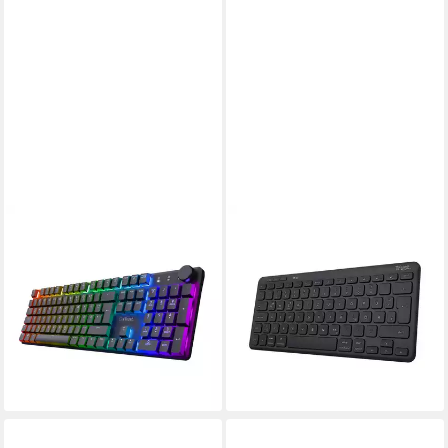
TRUST
TRUST
GXT 868 Torix Wireless
Lyra Compact Tastatur
Gaming Tastatur mechanisch
kabellos Bluetooth für PC
RGB für PC Gaming-Tastatur
Tablet Smartphone Wireless-
79,99 €
89,99 €
Tastatur
ab 29,99 €
-11%
34,99 €
lieferbar - in 2-3 Werktagen bei dir
-14%
lieferbar - in 2-3 Werktagen bei dir