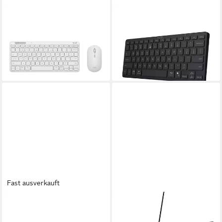
TRUST
TRUST
Tastatur- und Maus-Set
26194 Nado II (DE) Bluetooth
ab 53,95 €
Tastatur schwarz Gaming-
lieferbar - in 2-3 Werktagen bei dir
Tastatur
30,85 €
lieferbar - in 5-6 Werktagen bei dir
Fast ausverkauft
TRUST
TRUST
Kabellose Tastatur für
GXT871 ZORA Mechanische