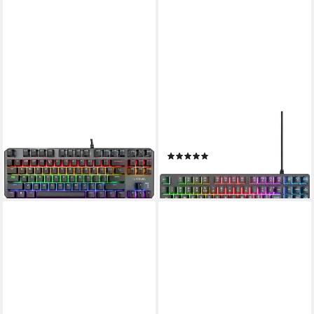
TRUST
TRUST
GXT 834 CALLAZ PC-
GXT 833 THADO PC-
Tastatur
Tastatur
(3)
65,99 €
ab 31,49 €
lieferbar - in 3-4 Werktagen bei dir
lieferbar - in 4-5 Werktagen bei dir