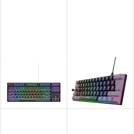
TRUST
TRUST
864 Cada PC-Tastatur
GXT 867 Acira Mini Gaming
59,95 €
Tastatur mechanisch 60% für
lieferbar - in 2-3 Werktagen bei dir
PC Laptop Gaming-Tastatur
(2)
ab 45,99 €
lieferbar - in 2-3 Werktagen bei dir