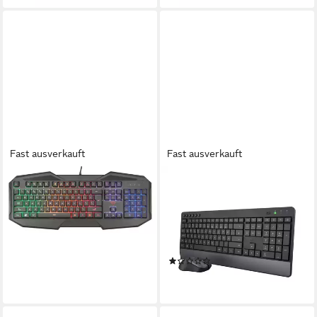
Fast ausverkauft
Fast ausverkauft
TRUST
TRUST
Gaming-Tastatur
Trezo Comfort Tastatur Maus
18,99 €
Set kabellos Wireless für PC
lieferbar - in 3-4 Werktagen bei dir
Tastatur- und Maus-Set, (Set
bestehend aus Tastatur und
(1)
Maus)
ab 53,85 €
lieferbar - in 5-6 Werktagen bei dir