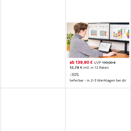
MICROSOFT
Microsoft Surface Pro
Keyboard mit Copilot-Taste,
schwarz, Business Tablet-
Tastatur
ab 139,90 €
(Beschleunigungssensor,
UVP
199,00 €
12,78 €
mtl. in 12 Raten
beleuchtete Tastatur, Chiclet,
-30%
Copilot-Taste)
lieferbar - in 2-3 Werktagen bei dir