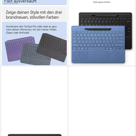
Fast ausverkauft
MICROSOFT
MICROSOFT
EP2-32018 Tastatur
8YU-00027 Tastatur
(Kompatibel mit Surface Pro
(QWERTZ-Layout, Alcantara®
12" in Anthrazit)
Keyboard, kompatibel mit
161,85 €
Surface Pro & PC)
14,78 €
mtl. in 12 Raten
ab 414,85 €
lieferbar - in 6-7 Werktagen bei dir
14,88 €
mtl. in 36 Raten
lieferbar - in 5-6 Werktagen bei dir