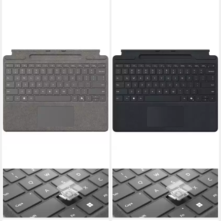
MICROSOFT
MICROSOFT
Microsoft Surface Pro
Microsoft Surface Pro
Keyboard mit Tastatur
Keyboard mit Tastatur
238,85 €
ab 241,85 €
21,81 €
mtl. in 12 Raten
22,09 €
mtl. in 12 Raten
lieferbar - in 5-6 Werktagen bei dir
lieferbar - in 5-6 Werktagen bei dir