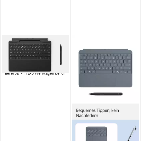
MICROSOFT
Tablet-Hülle Surface Pro Flex
Keyboard
416,83 €
14,96 €
mtl. in 36 Raten
lieferbar - in 2-3 Werktagen bei dir