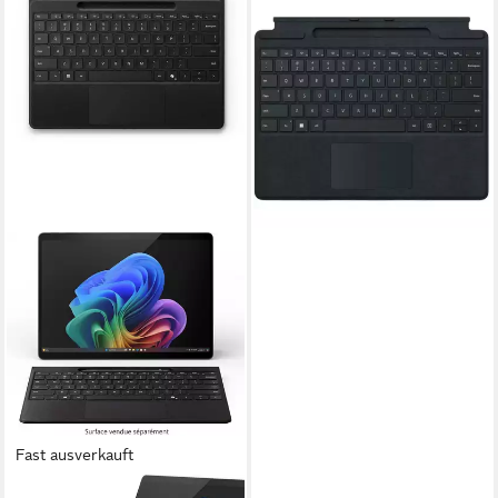
MICROSOFT
Surface Pro Keyboard mit
Stiftaufbewahrung - Tastatur -
schwarz Tablet-Tastatur
327,90 €
16,29 €
mtl. in 24 Raten
lieferbar - in 3-4 Werktagen bei dir
Fast ausverkauft