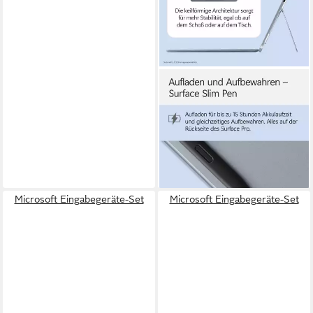
MICROSOFT
EP2-33062 Tastatur
(Kompatibel mit Surface Pro
12" in Ozean-Farbe)
ab 257,00 €
12,76 €
mtl. in 24 Raten
leider ausverkauft
Microsoft Eingabegeräte-Set
Microsoft Eingabegeräte-Set