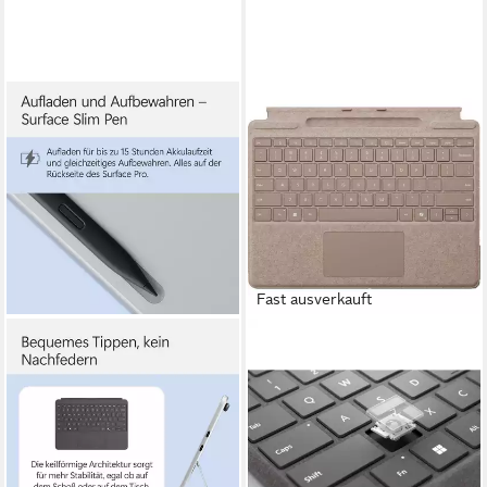
Fast ausverkauft
MICROSOFT
Microsoft Surface Pro
Keyboard mit Tastatur
ab 179,85 €
16,43 €
mtl. in 12 Raten
lieferbar - in 6-7 Werktagen bei dir