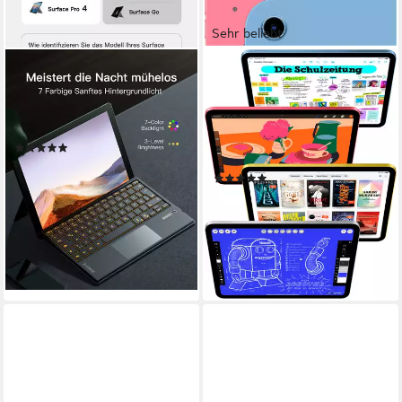
Sehr beliebt
INATECK
APPLE
Surface Pro Tastatur, für
11" iPad Wi-Fi (2025) Tablet
Surface Pro 7/7+/6/5/4, mit
10,86 Zoll
Bildschirmdiagonale
128 GB
Speichergröße
Trackpad Tablet-Tastatur
2360 x 1640 px
Bildschirmauflösung
(4)
56,69 €
UVP
99,99 €
Produktdatenblatt
(847)
-43%
ab 464,33 €
UVP
499,00 €
lieferbar - in 4-5 Werktagen bei dir
16,66 €
mtl. in 36 Raten
-7%
lieferbar in 4 Wochen