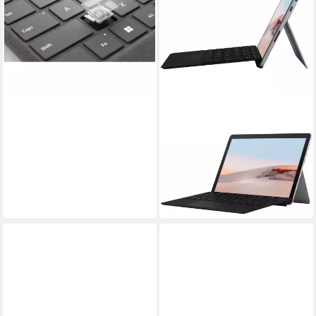
Tastatur
ab 261,85 €
13,01 €
mtl. in 24 Raten
lieferbar - in 5-6 Werktagen bei dir
MICROSOFT
Surface Go 2 Type Cover -
Tastatur - schwarz Tablet-
Tastatur
109,90 €
10,04 €
mtl. in 12 Raten
lieferbar - in 5-6 Werktagen bei dir