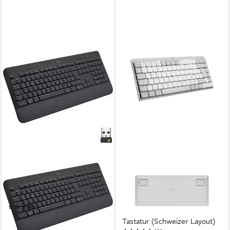
LOGITECH
LOGITECH
SIGNATURE K650 Wireless-
MX Mechanical Mini for Mac,
Tastatur
Bluetooth Tastatur for Mac &
(4)
PC CH Layout Wireless-
ab 50,50 €
Tastatur (Schweizer Layout)
lieferbar - in 3-4 Werktagen bei dir