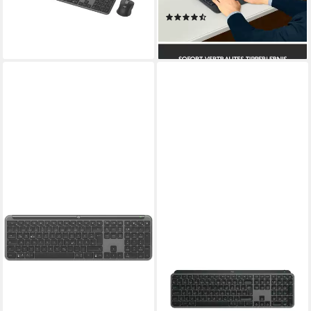
3 Jahre Batterielaufzeit, PC,
lieferbar - in 5-6 Werktagen bei dir
(209)
Laptop
ab 50,94 €
lieferbar - in 3-4 Werktagen bei dir