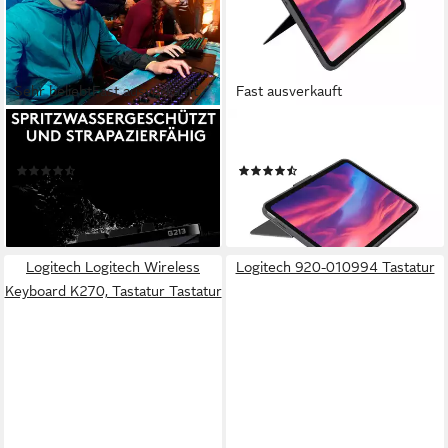
Sehr beliebt
Fast ausverkauft
Fast ausverkauft
LOGITECH G
LOGITECH
G213 Gaming-Tastatur
920-011435 Tastatur
(156)
(4)
ab 65,50 €
ab 130,79 €
lieferbar - in 3-4 Werktagen bei dir
11,95 €
mtl. in 12 Raten
lieferbar - in 3-4 Werktagen bei dir
Logitech Logitech Wireless
Logitech 920-010994 Tastatur
Keyboard K270, Tastatur Tastatur