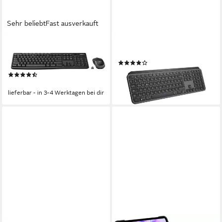
Sehr beliebt
Fast ausverkauft
LOGITECH
LOGITECH
Wireless Combo MK270
920-010244 Tastatur
(6)
Wireless-Tastatur
ab 99,41 €
(47)
lieferbar - in 3-4 Werktagen bei dir
ab 20,33 €
lieferbar - in 3-4 Werktagen bei dir