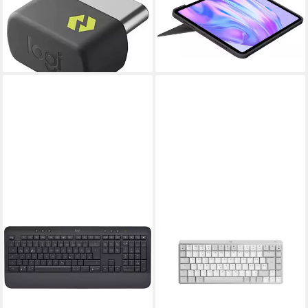
Signature Slim Solar+ K980
Combo Touch Tastatur
ab 148,98 €
for Business Tastatur
13,61 €
mtl. in 12 Raten
ab 97,08 €
lieferbar - in 2-3 Werktagen bei dir
lieferbar - in 3-4 Werktagen bei dir