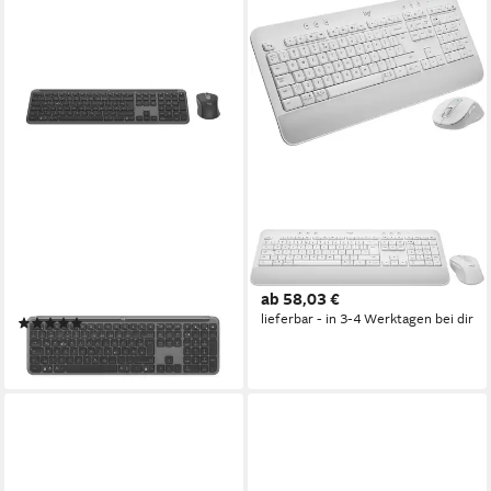
LOGITECH
LOGITECH
MK950 Signature for
920-011022 Tastatur
ab 58,03 €
Business Tastatur
lieferbar - in 3-4 Werktagen bei dir
(3)
ab 94,57 €
lieferbar - in 3-4 Werktagen bei dir