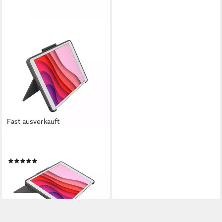
Fast ausverkauft
LOGITECH
920-009624 Tastatur
(6)
ab 167,94 €
15,34 €
mtl. in 12 Raten
lieferbar - in 4-5 Werktagen bei dir