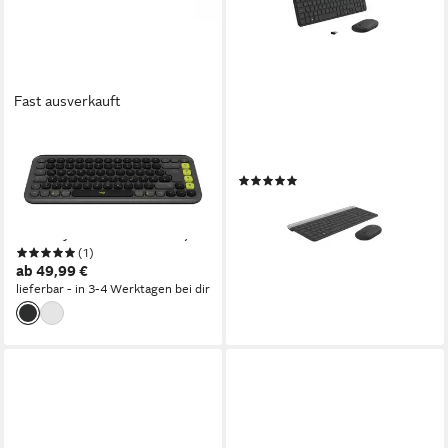
Fast ausverkauft
LOGITECH
LOGITECH
POP ICON KEYS - GRAPHITE
920-009188 Tastatur
(6)
- DEU - CENTRAL-419
ab 40,94 €
Gaming-Tastatur (Hergestellt
lieferbar - in 2-3 Werktagen bei dir
aus recyceltem Kunststoff)
(1)
ab 49,99 €
lieferbar - in 3-4 Werktagen bei dir