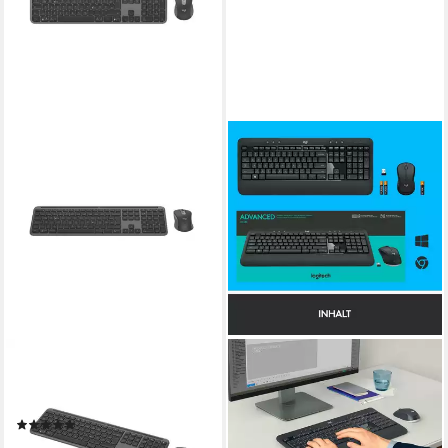
LOGITECH
LOGITECH
Signature Slim Combo
MK540 ADVANCED Kabellose
MK950 Tastatur
Tastatur- und Maus-Set, für
(1)
Windows, USB, Sondertasten,
ab 91,76 €