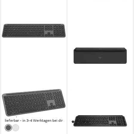
LOGITECH
LOGITECH
Signature Slim K950
logitech mx keys s kabellose
Wireless-Tastatur
tastatur grafit. Wireless-
ab 79,99 €
Tastatur (Beleuchtet)
lieferbar - in 3-4 Werktagen bei dir
(1)
ab 95,11 €
lieferbar - in 3-4 Werktagen bei dir