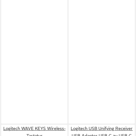
Logitech WAVE KEYS Wireless-
Logitech USB Unifying Receiver
Tastatur
USB-Adapter USB-C zu USB-C