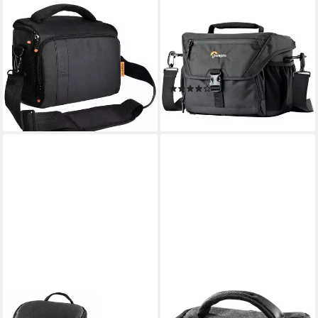
LUXUSKOLLEKTION
LOWEPRO
Kameratasche Kameratasche
Kameratasche Lowepro Nova
Fototasche für
180 AW II Kameratasche
Spiegelreflexkameras mit
Innenmaß (B x H x T) 25.5 x
Regenhülle
19.5 x
(1)
57,95 €
ab 80,44 €
lieferbar - in 3-4 Werktagen bei dir
lieferbar - in 2-3 Werktagen bei dir
HAMA
HAMA