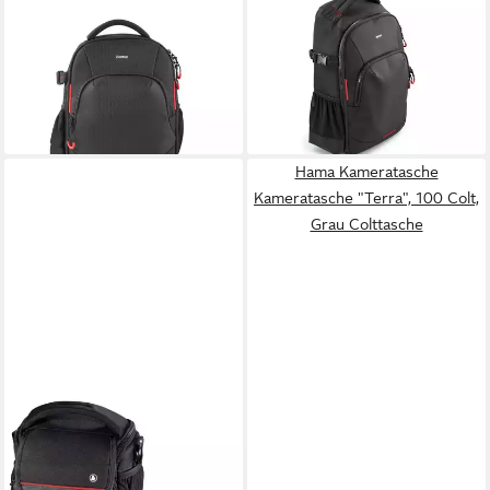
Kameratasche
Kameratasche
Kamerarucksack mit Tablet
Kamerarucksack mit Tablet
Fach, Stativhalterung,
Fach, Stativhalterung,
ergonomisch, 5 l
ergonomisch, 12 l
100,00 €
ab 94,49 €
lieferbar - in 4-5 Werktagen bei dir
leider ausverkauft
Hama Kameratasche
Kameratasche "Terra", 100 Colt,
Grau Colttasche
HAMA
Kameratasche Kamera-Tasche
Monterey 100 Foto-Tasche