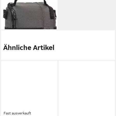
TAMRAC
Kameratasche Tradewind
Schultertasche 3.6 grau
29,95 €
lieferbar - in 2-3 Werktagen bei dir
Ähnliche Artikel
Fast ausverkauft