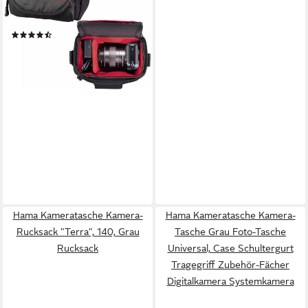
Universal (Set), Case
Schultergurt Tragegriff
(2)
Zubehör-Fächer
16,90 €
UVP
49,49 €
Systemkamera Digitalkamera
-66%
lieferbar - in 2-3 Werktagen bei dir
Hama Kameratasche Kamera-
Hama Kameratasche Kamera-
Rucksack "Terra", 140, Grau
Tasche Grau Foto-Tasche
Rucksack
Universal, Case Schultergurt
Tragegriff Zubehör-Fächer
Digitalkamera Systemkamera