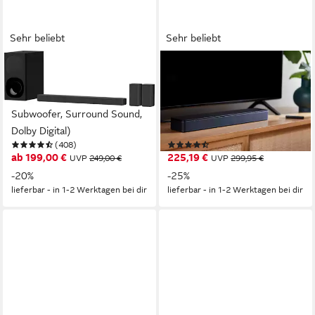
Sehr beliebt
Sehr beliebt
SONY
BOSE
HT-S20R Kanal TV Soundbar
TV Speaker kompakte
5.1 (Bluetooth, 400 W,
Soundbar mit Bluetooth-
Subwoofer, Surround Sound,
Verbindung Soundbar
Dolby Digital)
(Bluetooth, kabelgebunden,
(408)
(734)
20 W, kompatible mit Bass
ab 199,00 €
225,19 €
UVP
249,00 €
UVP
299,95 €
Modul 500, Dialogmodus)
-20%
-25%
lieferbar - in 1-2 Werktagen bei dir
lieferbar - in 1-2 Werktagen bei dir