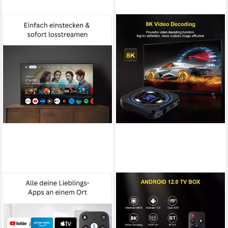
ANDROID
ATHLIX
Streaming-Box GD2 4K
Streaming-Box Streaming-Box
Heimkino Mediaplayer (Google
Android 12 8K TV Box
TV, LAN, USB), Smartes
Streaming Box H618 Dual