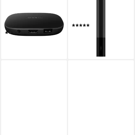
Streaming-Stick TV Box S
Streaming-Stick Mi TV Stick
(3rd Gen), Dolby Audio &
4K - Multimediaplayer -
Dolby Vision, Bluetooth &
schwarz
(3)
WLAN, 4K Ultra HD
ab 61,64 €
(8)
lieferbar - in 3-4 Werktagen bei dir
ab 79,00 €
UVP
109,00 €
-28%
lieferbar - in 3-4 Werktagen bei dir