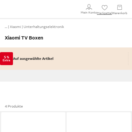
Mein Konto
Merkzettel
Warenkorb
…
Xiaomi
Unterhaltungselektronik
Xiaomi TV Boxen
5 %
Auf ausgewählte Artikel
Extra
4 Produkte