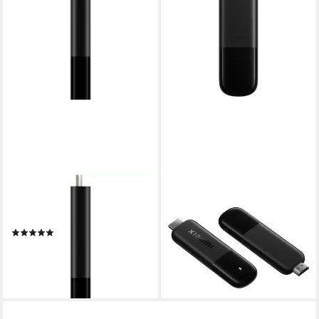
XIAOMI
XIAOMI
Streaming-Stick TV-Stick
Streaming-Stick PFJ4197EU,
PFJ4175EU
Streaming Stick, Wifi &
(4)
Bluetooth, UHD 4K Qualität,
ab 76,88 €
Dolby Vision
lieferbar - in 3-4 Werktagen bei dir
ab 64,99 €
lieferbar - in 2-3 Werktagen bei dir