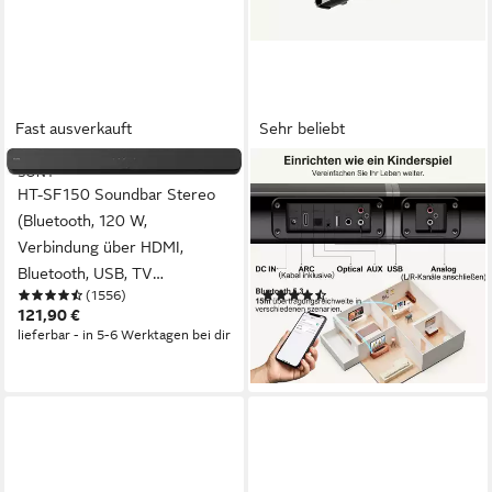
Fast ausverkauft
Sehr beliebt
SONY
ULTIMEA
HT-SF150 Soundbar Stereo
Apollo S40 Soundbar 2.2-
(Bluetooth, 120 W,
Kanal (Bluetooth 5.3, 100 W,
Verbindung über HDMI,
Teilbare 2-in-1 Soundbar mit
Bluetooth, USB, TV
3 EQ-Modi und verstellbarem
(1556)
(75)
Soundsystem)
Bass)
121,90 €
89,99 €
UVP
129,99 €
lieferbar - in 5-6 Werktagen bei dir
-31%
lieferbar - in 5-6 Werktagen bei dir