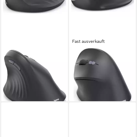
Fast ausverkauft
HAMA
HAMA
EWM-500R Maus Kabellos
EWM-500L Maus Kabellos
Optisch Schwarz 7 Tasten
Optisch Schwarz 7 Tasten
1800 dpi Ergonomisch Mäuse
1800 dpi Ergonomisch Mäuse
(Ergonomisch)
(Ergonomisch)
ab 26,28 €
ab 26,28 €
lieferbar - in 2-3 Werktagen bei dir
lieferbar - in 2-3 Werktagen bei dir