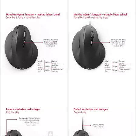
HAMA
HAMA
Ergonomische vertikale
Ergonomische vertikale Maus
Funkmaus für PC Laptop,
für PC Laptop, mit Kabel, 1,8
ohne Kabel, Schwarz
m, Schwarz ergonomische