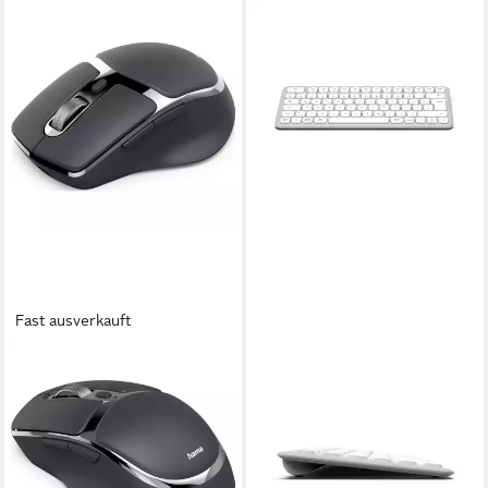
Fast ausverkauft
HAMA
HAMA
WM-800 Maus Kabellos
Tastatur WK-500 (kabellos,
Optisch Anthrazit 8 Tasten
QUERTZ, Multi-Device, klein)
3200 dpi 00173096 Mäuse
Tastatur
ab 33,54 €
48,85 €
lieferbar - in 2-3 Werktagen bei dir
lieferbar - in 7-9 Werktagen bei dir