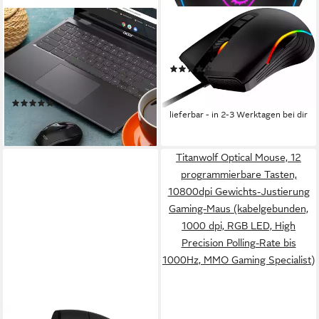
ACER
MSI
Optische Funkmaus: 1600 dpi
Forge GM300 Gaming-Maus
für Laptop/PC. USB-
(kabelgebunden)
(2)
Empfänger, Schwarz/Büro
ab 11,83 €
UVP
15,90 €
Funk-Trackball (Plug & Play,
-26%
(1)
USB-Nano-Empfänger)
lieferbar - in 2-3 Werktagen bei dir
34,91 €
lieferbar - in 6-8 Werktagen bei dir
Titanwolf Optical Mouse, 12
programmierbare Tasten,
10800dpi Gewichts-Justierung
Gaming-Maus (kabelgebunden,
1000 dpi, RGB LED, High
Precision Polling-Rate bis
1000Hz, MMO Gaming Specialist)