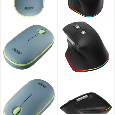
ACER
ACER
2,4G Maus AMR 100 Bubble
Easy Fit Maus Maus
Mouse Maus
ergonomisch RGB
44,61 €
Beleuchtung Maus
lieferbar - in 4-5 Werktagen bei dir
52,99 €
lieferbar - in 3-4 Werktagen bei dir