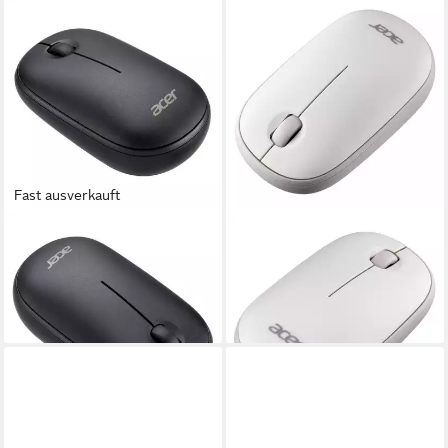
Fast ausverkauft
ACER
ACER
2,4G Maus AMR 100 Bubble
2,4G Maus AMR 100 Bubble
Mouse Maus
Mouse Maus
44,61 €
44,61 €
lieferbar - in 4-5 Werktagen bei dir
lieferbar - in 4-5 Werktagen bei dir