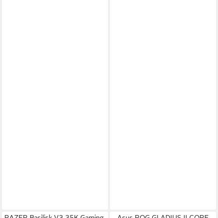
RAZER Basilisk V3 35K Gaming-
Asus ROG GLADIUS II CORE