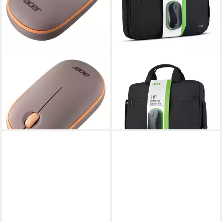
ACER
ACER
2,4G Maus AMR 100 peach
Laptop-Ständer Notebook
Bubble Mouse Maus
Starter Kit Carry Bag inkl.
ab 18,98 €
Maus
leider ausverkauft
40,99 €
lieferbar - in 3-4 Werktagen bei dir