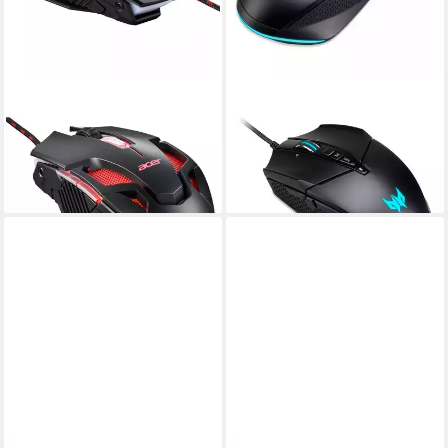
ACER
ACER
Nitro Maus II Gaming Mouse
Predator Cestus 335 Gaming
Maus
Maus Maus
ab 53,56 €
ab 89,35 €
lieferbar - in 4-5 Werktagen bei dir
lieferbar - in 3-4 Werktagen bei dir