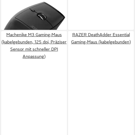
Smart Fit Maus Ergonomische
Maus Maus
ab 61,47 €
lieferbar - in 2-3 Werktagen bei dir
Machenike M3 Gaming-Maus
RAZER DeathAdder Essential
(kabelgebunden, 125 dpi, Präziser
Gaming-Maus (kabelgebunden)
Sensor mit schneller DPI
Anpassung)