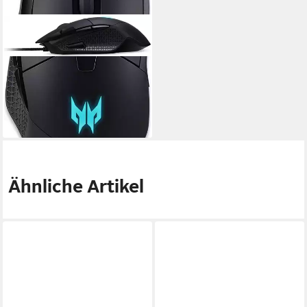
ACER
Predator Cestus 315 Gaming
Maus 6500 DPI RGB 6 Tasten
USB Gaming-Maus
(kabelgebunden, 1000 dpi)
89,00 €
lieferbar - in 6-7 Werktagen bei dir
Ähnliche Artikel