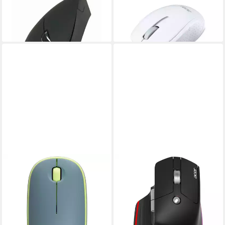
Vertical Wireless Maus Maus
Maus
ab 30,71 €
31,51 €
lieferbar - in 2-3 Werktagen bei dir
lieferbar - in 4-5 Werktagen bei dir