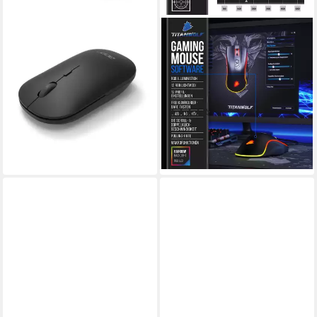
ACER
TITANWOLF
Dual Mode Maus AMR130
Gaming-Maus
1600 DPI, Wireless Maus
(kabelgebunden, 1000 dpi, 2
ab 29,06 €
austauschbaren Seitenteilen
leider ausverkauft
WING, 12 Benutzerprofile /
(52)
5000 dpi)
17,95 €
UVP
34,99 €
-49%
lieferbar - in 2-3 Werktagen bei dir