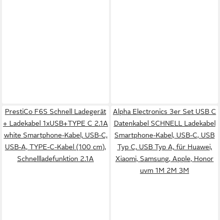
PrestiCo F6S​ Schnell Ladegerät
Alpha Electronics 3er Set USB C
+ Ladekabel 1xUSB+TYPE​ C​ 2​.​1A​
Datenkabel SCHNELL Ladekabel
white Smartphone-Kabel, USB-C,
Smartphone-Kabel, USB-C, USB
USB-A, TYPE-C-Kabel (100 cm),
Typ C, USB Typ A, für Huawei,
Schnellladefunktion 2​.​1A
Xiaomi, Samsung, Apple, Honor
uvm 1M 2M 3M