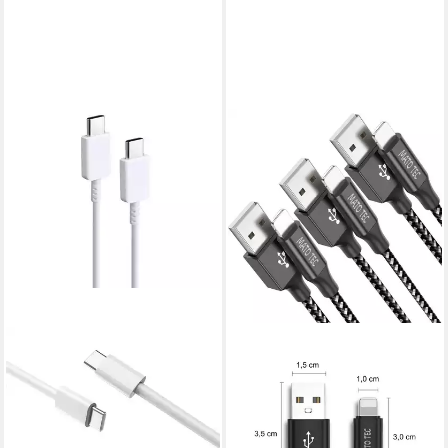
VENTARENT
Schnellladekabel für Samsung
Galaxy S25 S24 S23 S22 S21
S20 + Ultra Smartphone-
Kabel, USB- C, USB-C (100