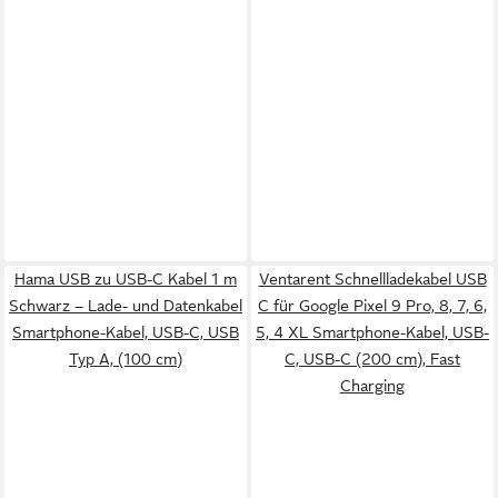
Hama USB zu USB-C Kabel 1 m
Ventarent Schnellladekabel USB
Schwarz – Lade- und Datenkabel
C für Google Pixel 9 Pro, 8, 7, 6,
Smartphone-Kabel, USB-C, USB
5, 4 XL Smartphone-Kabel, USB-
Typ A, (100 cm)
C, USB-C (200 cm), Fast
Charging