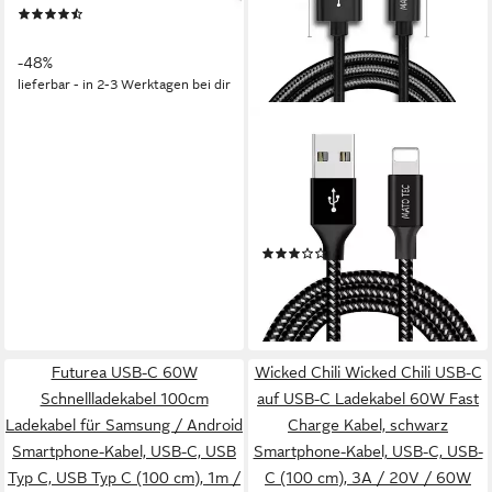
(12)
cm),
6,49 €
12,48 €
Datensynchronisationskabel
-48%
fast charging
lieferbar - in 2-3 Werktagen bei dir
ALPHA ELECTRONICS
Iphone zu USB A Datenkabel
Smartphone-Kabel, Lightning,
USB Typ A, Lightning (300
cm), Schnellladung,
(2)
Datenübertragung
8,49 €
13,49 €
-37%
lieferbar - in 4-5 Werktagen bei dir
Futurea USB-C 60W
Wicked Chili Wicked Chili USB-C
Schnellladekabel 100cm
auf USB-C Ladekabel 60W Fast
Ladekabel für Samsung / Android
Charge Kabel, schwarz
Smartphone-Kabel, USB-C, USB
Smartphone-Kabel, USB-C, USB-
Typ C, USB Typ C (100 cm), 1m /
C (100 cm), 3A / 20V / 60W