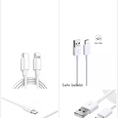
Sehr beliebt
VENTARENT
Ladekabel passt für Samsung
Galaxy S25 S24 S23 S22
Edge Plus Ultra