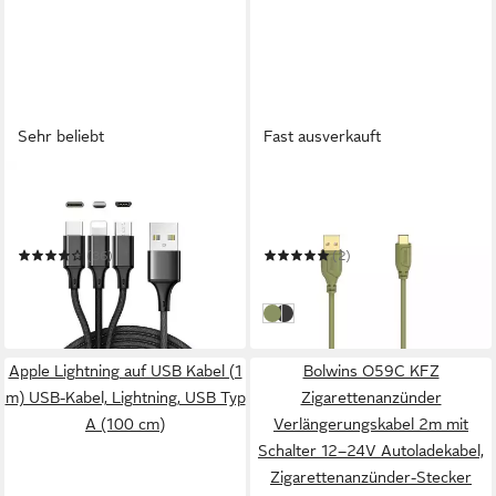
Sehr beliebt
Fast ausverkauft
VENTARENT
HAMA
Ladekabel 3 in 1 passt für
USB C Kabel "Flexi-Slim",
iPhone 17 16 15 Pro Max
USB 2.0, 480 Mbit/s, 0,75 m
Galaxy S25 S24 S23
USB-Kabel
(36)
(2)
Smartphone-Kabel
7,50 €
ab 13,98 €
12,65 €
in 3-4 Werktagen bei dir
-41%
grün
schwarz
in 2-3 Werktagen bei dir
Apple Lightning auf USB Kabel (1
Bolwins O59C KFZ
m) USB-Kabel, Lightning, USB Typ
Zigarettenanzünder
A (100 cm)
Verlängerungskabel 2m mit
Schalter 12–24V Autoladekabel,
Zigarettenanzünder-Stecker