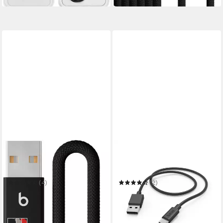
APPLE
HAMA
USB-A auf USB-C Gewebtes
Ladekabel, USB-A - USB-C, 1
Kabel USB-Kabel
m, Schwarz USB-Kabel
(4)
(2)
19,96 €
ab 10,83 €
UVP
24,95 €
in 3-4 Werktagen bei dir
-20%
in 1-2 Werktagen bei dir