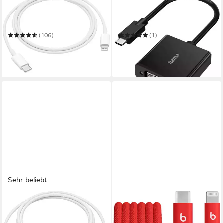
APPLE
HAMA
USB-C to Lightning Cable
USB-C Stecker auf DVI
(1m) USB-Kabel
Adapter Wandler USB-Kabel
(106)
(1)
19,17 €
8,90 €
UVP
25,00 €
UVP
29,99 €
-23%
-70%
in 1-2 Werktagen bei dir
in 2-3 Werktagen bei dir
Sehr beliebt
APPLE
APPLE
60W USB‑C Ladekabel (1 m)
USB-C auf Lightning
USB-Kabel
Gewebtes Kabel USB-Kabel