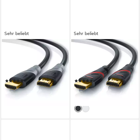
Sehr beliebt
Sehr beliebt
CSL
CSL
HDMI-Kabel, 2.0b, HDMI Typ
HDMI-Kabel, 2.0b, HDMI Typ
A (100 cm), 3fach geschirmt,
A (200 cm), 4K Ultra HD,
Ultra HD, Full HD, 3D, High
UHD, Full HD, 3D, ARC, High
Speed mit Ethernet - 1m
Speed mit Ethernet - 2m
(950)
(367)
ab 7,95 €
ab 9,95 €
UVP
13,99 €
UVP
14,99 €
-43%
-34%
lieferbar - in 2-3 Werktagen bei dir
lieferbar - in 2-3 Werktagen bei dir