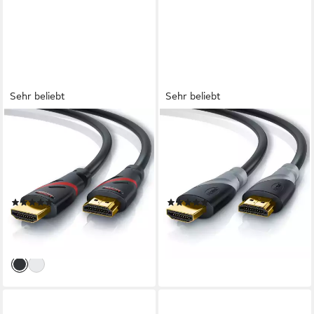
Sehr beliebt
Sehr beliebt
CSL
CSL
HDMI-Kabel, 2.0b, HDMI Typ
HDMI-Kabel, 2.0b, HDMI Typ
A (25 cm), 4K Ultra HD, UHD,
A (50 cm), 3fach geschirmt,
Full HD, 3D, ARC, High Speed
Ultra HD, Full HD, 3D, High
mit Ethernet - 0,25m
Speed mit Ethernet - 0,5m
(367)
(950)
ab 6,90 €
ab 6,95 €
UVP
14,99 €
UVP
12,99 €
-54%
-46%
lieferbar - in 2-3 Werktagen bei dir
lieferbar - in 2-3 Werktagen bei dir