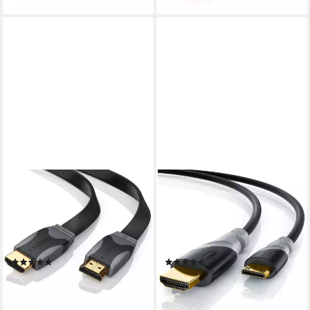
CSL
CSL
HDMI-Kabel, 1.4a, HDMI Typ A
HDMI-Kabel, 2.0, HDMI Typ C
(500 cm), Full HD Flachband-
(Mini), HDMI Typ A (300 cm),
Kabel 1920x1080p 60Hz, 3D,
Ultra HD, UHD, 2160p, 4k bei
Ethernet, ARC, flach, 5m
30 Hz, 1080p, 3D, Ethernet -
(15)
(31)
3m
8,95 €
ab 9,95 €
UVP
13,99 €
UVP
15,99 €
-36%
-38%
lieferbar - in 2-3 Werktagen bei dir
lieferbar - in 2-3 Werktagen bei dir