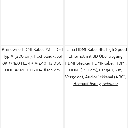
Primewire HDMI-Kabel, 2.1, HDMI
Hama HDMI Kabel 4K, High Speed
Typ A (200 cm), Flachbandkabel
Ethernet mit 3D Übertragung,
8K @ 120 Hz, 4K @ 240 Hz DSC,
HDMI Stecker HDMI-Kabel, HDMI,
UDH eARC HDR10+ flach 2m
HDMI (150 cm), Länge 1,5 m,
Vergoldet, Audiorückkanal (ARC),
Hochauflösung, schwarz