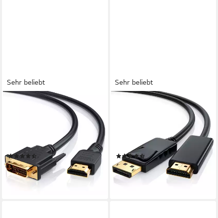
Sehr beliebt
Sehr beliebt
CSL
CSL
Video-Kabel, DVI-D (DL),
Audio- & Video-Kabel,
HDMI Typ A, (300 cm), Full
DisplayPort, HDMI, (200 cm),
HD Dual Link HDTV Adapter /
DP Monitor Kabel mit
Konverter Kabel - 3m
Audioübertragung - 2m
(85)
(66)
9,95 €
ab 12,95 €
UVP
19,99 €
UVP
20,99 €
-50%
-38%
lieferbar - in 2-3 Werktagen bei dir
lieferbar - in 2-3 Werktagen bei dir