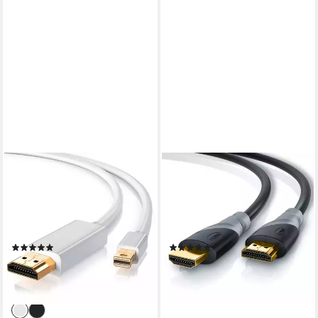
CSL
CSL
Audio- & Video-Kabel, Mini
HDMI-Kabel, 2.0b, HDMI Typ
DisplayPort, HDMI Typ A, (100
A (1250 cm), 4K UHD, Full
cm), Premium Full HD MiniDP
HD, 3D, 3-fach geschirmt,
Adapter Monitor Kabel - 1m
High Speed mit Ethernet -
(83)
(2)
12,5m
ab 9,95 €
24,95 €
UVP
15,99 €
UVP
49,99 €
-38%
-50%
lieferbar - in 2-3 Werktagen bei dir
lieferbar - in 2-3 Werktagen bei dir