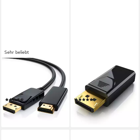
Sehr beliebt
CSL
CSL
Audio- & Video-Kabel,
Audio- & Video-Kabel,
DisplayPort, HDMI, (200 cm),
DisplayPort, HDMI Typ A, DP
DP Monitor Kabel mit
auf HDMI Adapter mit
Audioübertragung - 2m
Audioübertragung, Full HD
(66)
(17)
1080p
ab 12,95 €
8,95 €
UVP
20,99 €
UVP
15,99 €
-38%
-44%
lieferbar - in 2-3 Werktagen bei dir
lieferbar - in 2-3 Werktagen bei dir