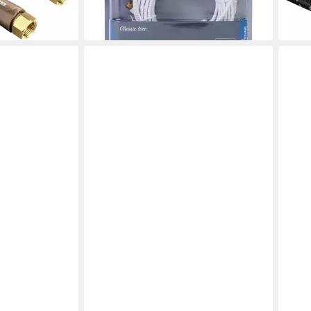
-60%
-56
en bei dir
lieferbar - in 2-3 Werktagen bei dir
liefe