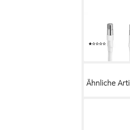
HAMA
Fensterdurchführung,
F-Kupplung SAT-Kabel
(20 cm)
(1)
ab 13,99 €
lieferbar - in 3-4 Werktag
Ähnliche Arti