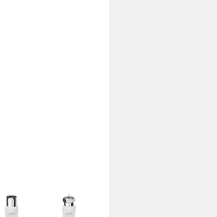
A
Anschlusskabel, F-Stecker -