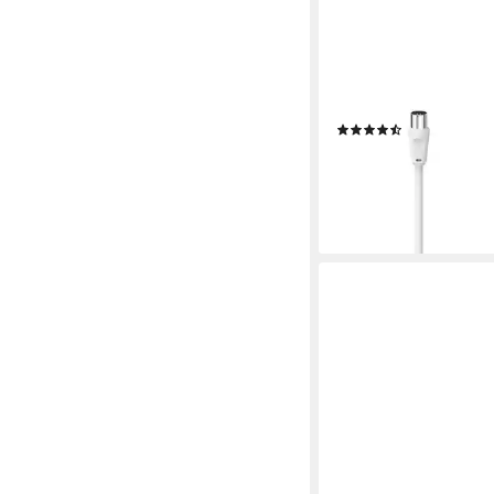
HAMA
Antennenkabel, Koaxial
m bis 10 m, 75 dB, We
(150 cm)
(21)
ab 6,49 €
lieferbar - in 3-4 Werktag