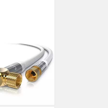
EWIRE
Kabel, Koax, F-Verbinder (50
 HDTV SAT Koax Kabel 90°
nkelt, 4fach Schirmung, 135dB,
hm, 0,5m
(285)
,95 €
UVP
14,99 €
%
rbar - in 2-3 Werktagen bei dir