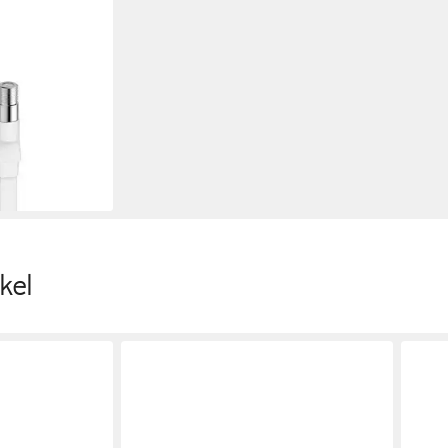
 F-Kupplung -
, F-Verbinder
en bei dir
kel