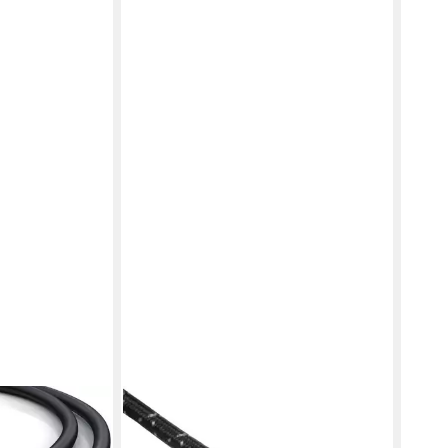
HAMA
HAM
rbinder (150
HQ 1,5m Antennen-Kabel 110db
SAT-