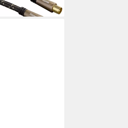
%
rbar - in 2-3 Werktagen bei dir