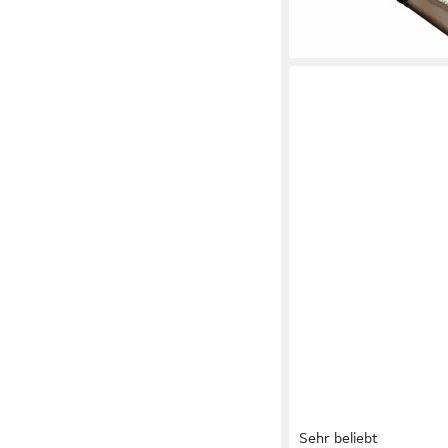
-56%
lieferbar - in 2-3 Werktag
Sehr beliebt