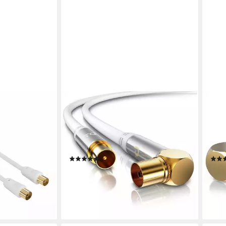
PRIMEWIRE
PRIM
100db Koaxial-
TV-Kabel, Koaxial, IEC Stecker, RF
SAT-
xial, Koaxial
Buchse (50 cm), Antennenkabel
cm),
für Full HD TV
gewinkelt, Koaxialkabel 75 Ohm TV
gewi
schirmt,
HDTV DVB-T Radio -0,5m
75O
(18)
ab 8,95 €
ab 9
UVP
14,99 €
-40%
-34
en bei dir
lieferbar - in 2-3 Werktagen bei dir
liefe