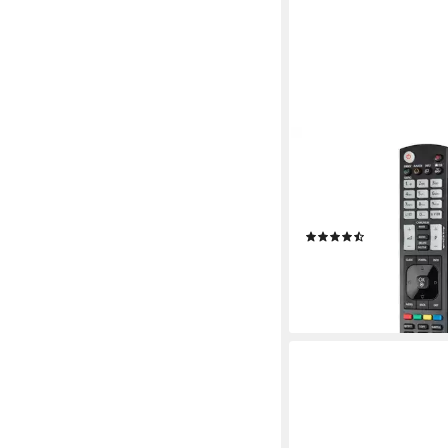
HAMA
Universal Ersatzfernb
LG TV, lernfähig Unive
Fernbedienung (1-in-1
(7)
ab 18,62 €
lieferbar - in 3-4 Werktag