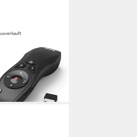
ausverkauft
A
less-Laser Presenter 6in1, 15 m
hweite, Laserpointer
bedienung (Air-Maus-Funktion,
riebetrieb, Smart-Link, Digital
5,26 €
UVP
44,99 €
%
rbar - in 3-4 Werktagen bei dir