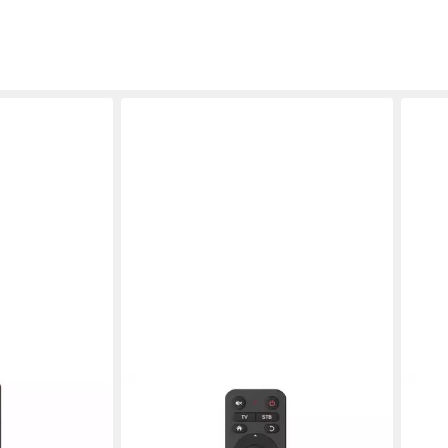
HAMA
HAM
ung für TV- und
Universal Fernbedienung für TV und
Univ
ufladung
Set-Top-Box mit großen Tasten
Set-