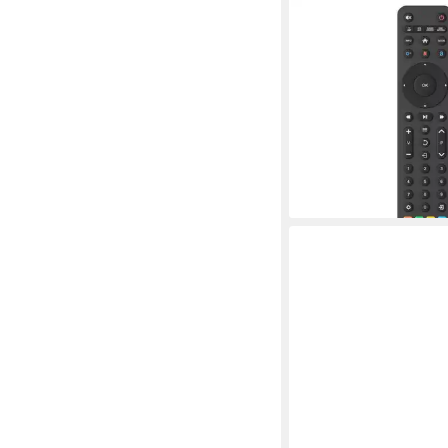
HAMA
Universal Ersatzfernb
Geräte Universal-Fer
(lernfähig, App-Tasten
ab 12,41 €
UVP
13,99 €
-11%
lieferbar - in 3-4 Werktag