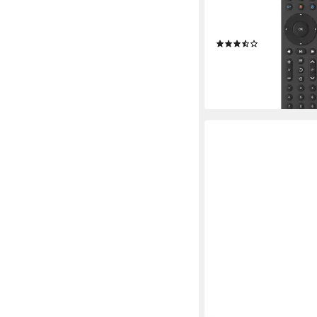
Geräte Universal-Fer
(lernfähig, App-Tasten
(4)
ab 11,16 €
lieferbar - in 3-4 Werktag