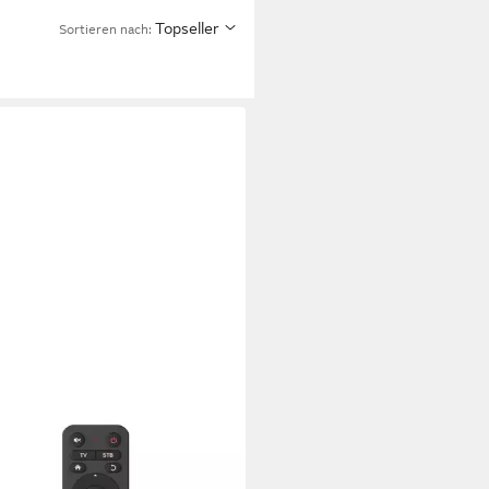
Topseller
Sortieren nach:
A
ersal Fernbedienung für TV und
Top-Box mit großen Tasten