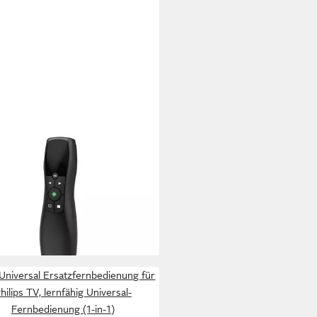
A
enter Fernbedienung mit
rpointer, für Bildschirme, Power
t Presenter (1-in-1, Grüner
r, USB-A Empfänger, PC)
5,30 €
rbar - in 3-4 Werktagen bei dir
niversal Ersatzfernbedienung für
hilips TV, lernfähig Universal-
Fernbedienung (1-in-1)