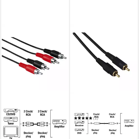
HAMA
HAMA
Audio-Kabel 1,2m 2x Cinch-
Digital Cinch-Kabel 1:1
Stecker Stereo Audio-Kabel
Koaxial Audio Audio-Kabel
3,90 €
(2)
in 2-3 Werktagen bei dir
5,90 €
UVP
12,99 €
(5,90 €/ 1 m)
-55%