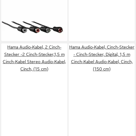
HAMA
3m Cinch-Kabel Audio
Verlängerungskabel Audio-
7,49 €
Kabel
UVP
11,99 €
-38%
in 2-3 Werktagen bei dir
Hama Audio-Kabel, 2 Cinch-
Hama Audio-Kabel, Cinch-Stecker
Stecker -2 Cinch-Stecker,1,5 m
- Cinch-Stecker, Digital, 1,5 m
Cinch-Kabel Stereo Audio-Kabel,
Cinch-Kabel Audio-Kabel, Cinch,
Cinch, (15 cm)
(150 cm)