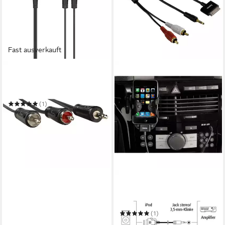
Fast ausverkauft
HAMA
Audio-Kabel, 3,5-mm-
Klinken-Stecker 2-Cinch-
Stecker, 1,5m Audio-Kabel
(1)
ab 9,98 €
in 3-4 Werktagen bei dir
HAMA
Audio-Kabel Adapter AUX
3,5mm Klinke > 30-Pin
Audio-Kabel
(1)
8,90 €
UVP
22,99 €