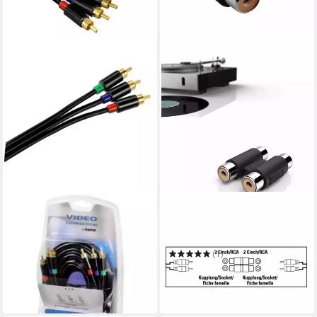
HAMA
HAMA
3m YUV RGB Component-
Cinch-Adapter Audio-
Kabel Gold Audio-Kabel
Verlängerung Kupplung
8,90 €
Audio-Kabel
UVP
25,99 €
(1)
(2,97 €/ 1 m)
6,90 €
UVP
18,99 €
-66%
-64%
in 2-3 Werktagen bei dir
in 2-3 Werktagen bei dir