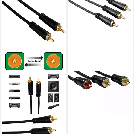
HAMA
HAMA
Digital Cinch-Kabel 1:1
Subwoofer-Kabel 2x Cinch-
Koaxial Audio vergoldet
Stecker auf 1x Stecker