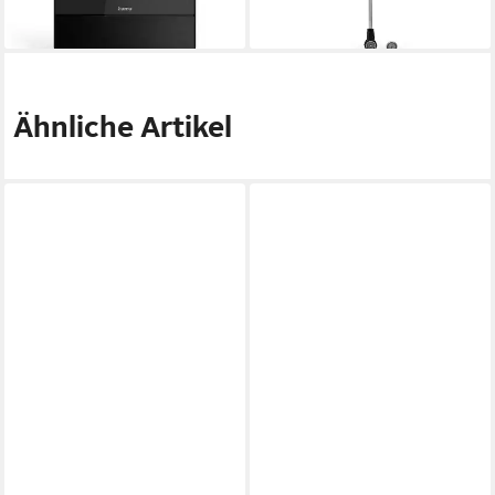
ab 34,00 €
ab 19,95 €
für Innenbereich), LED,
Innenbereich)
lieferbar - in 3-4 Werktagen bei dir
lieferbar - in 3-4 Werktagen bei dir
störungsfreier Empfang,
automatischer Verstärker, TV,
Radio
Ähnliche Artikel