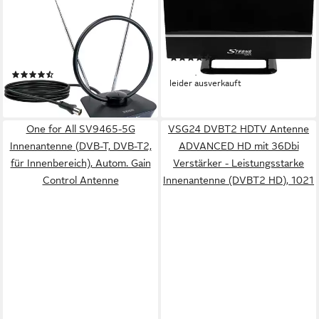
ZA8960 013 Innenantenne
STRONG SRT ANT 30 aktive
(digital, für Innenbereich),
Zimmerantenne DVB-T2,
Integ. Verstärker,
DVB-T Stabantenne
(4)
schwenk-/neigbare
ab 16,99 €
(11)
Empfangsantenne, LTE-
leider ausverkauft
ab 29,29 €
Sperrfilter
lieferbar - in 3-4 Werktagen bei dir
One for All SV9465-5G
VSG24 DVBT2 HDTV Antenne
Innenantenne (DVB-T, DVB-T2,
ADVANCED HD mit 36Dbi
für Innenbereich), Autom. Gain
Verstärker - Leistungsstarke
Control Antenne
Innenantenne (DVBT2 HD), 1021