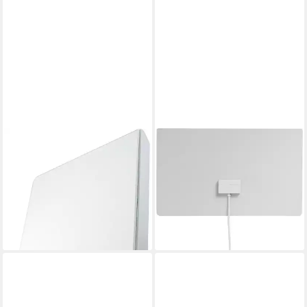
ONE FOR ALL
ONE FOR ALL
SV 9455-5G
SV9440-5G Innenantenne
Mobilfunkantenne (DVB-T,
(DVB-T, DAB, DAB+, DVB-T2,
DVB-T2, für Außenbereich),
für Innenbereich,
Außenantenne 50km
Verstärkung: 14 dB)
ab 74,65 €
ab 41,59 €
lieferbar - in 4-5 Werktagen bei dir
leider ausverkauft