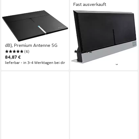
Fast ausverkauft
ONE FOR ALL
ONE FOR ALL
SV9495-5G Innenantenne
SV 9385-5G Innenantenne
(DVB-T, DAB, DVB-T2, für
(UKW, DVB-T, DVB-T2, für
Innenbereich, Verstärkung: 54
Innenbereich, Verstärkung:
dB), Premium Antenne 5G
47 dB), Alu STAND Antenne
(6)
(6)
5G black
84,87 €
66,99 €
lieferbar - in 3-4 Werktagen bei dir
lieferbar - in 3-4 Werktagen bei dir