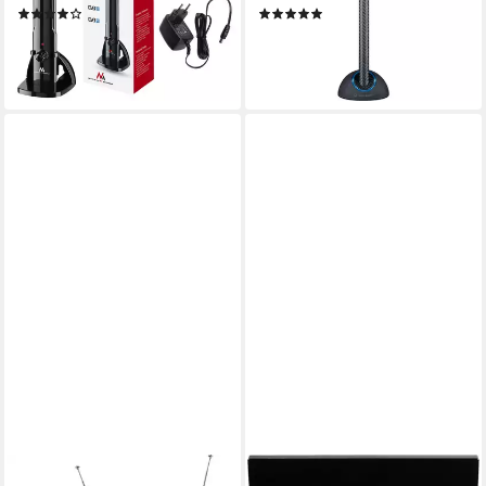
(4)
(2)
22,85 €
73,99 €
UVP
40,00 €
lieferbar - in 3-4 Werktagen bei dir
-43%
lieferbar - in 3-4 Werktagen bei dir
SCHWAIGER
STRONG