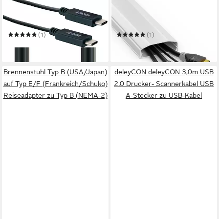
SCHWAIGER
DELEYCON
LK101C 531 Smartphone-
Kabelzubehör deleyCON
Kabel
Universal Kabelkanal
hochwertiges PVC Länge
(1)
(1)
100cm - Weiß
ab 17,59 €
13,09 €
in 2-3 Werktagen bei dir
in 2-3 Werktagen bei dir
Brennenstuhl Typ B (USA/Japan)
deleyCON deleyCON 3,0m USB
auf Typ E/F (Frankreich/Schuko)
2.0 Drucker- Scannerkabel USB
Reiseadapter zu Typ B (NEMA-2)
A-Stecker zu USB-Kabel