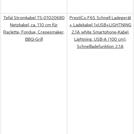
Tefal Stromkabel TS-01020680
PrestiCo F6S​ Schnell Ladegerät
Netzkabel, ca. 110 cm für
+ Ladekabel​ 1xUSB+LIGHTNING​
Raclette, Fondue, Crepesmaker,
2​.​1A​ white Smartphone-Kabel,
BBQ-Grill
Lightning, USB-A (100 cm),
Schnellladefunktion 2​.​1A