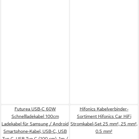
Futurea USB-C 60W
Hifonics Kabelverbinder-
Schnellladekabel 100cm
Sortiment Hifonics Car HiFi
Ladekabel für Samsung / Android
Stromkabel-Set 25 mm², 25 mm²,
Smartphone-Kabel, USB-C, USB
0.5 mm²
Typ C, USB Typ C (100 cm), 1m /