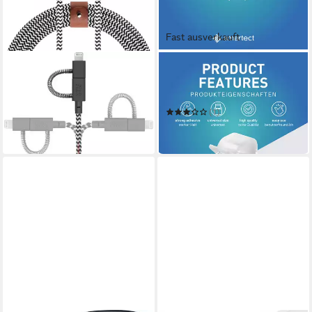
Fast ausverkauft
NATIVE UNION
SMARTECT
Gürtelkabel Universal
Kabelzubehör smartect
Smartphone-Kabel
Kabelhalter selbstklebend
39,98 €
1,5x1,5 cm
UVP
69,99 €
(1)
9,99 €
-43%
in 2-3 Werktagen bei dir
in 2-3 Werktagen bei dir