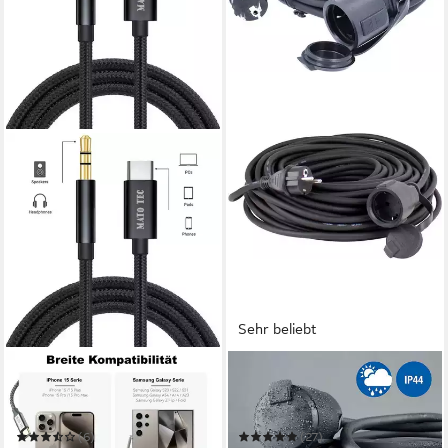
Sehr beliebt
ALPHA ELECTRONICS
AS - SCHWABE
USB Type C zu Aux Stecker
60310 - Verlängerungskabel
Schwarz, Huawei, Samsung,
IP44 10m, H05RR-F 3G
Apple, Audio- & Video-Kabel
1,5mm² Verlängerungskabel
(6)
(27)