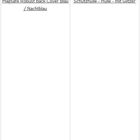
Magsafe Robust Back Cover Blau
Schutzhülle - Hülle - mit Glitzer
/ Nachtblau