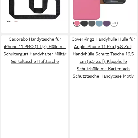
13,64 €
20,99 €
-26%
-35%
lieferbar - in 3-4 Werktagen bei dir
lieferbar - in 2-3 Werktagen bei dir
+3
Cadorabo Handytasche für
CoverKingz Handyhülle Hülle für
iPhone 11 PRO (1-tlg), Hülle mit
Apple iPhone 11 Pro [5,8 Zoll]
Schultergurt Handyhalter Militär
Handyhülle Schutz Tasche 16,5
Gürteltasche Hüfttasche
cm (6,5 Zoll), Klapphülle
Schutzhülle mit Kartenfach
Schutztasche Handycase Motiv