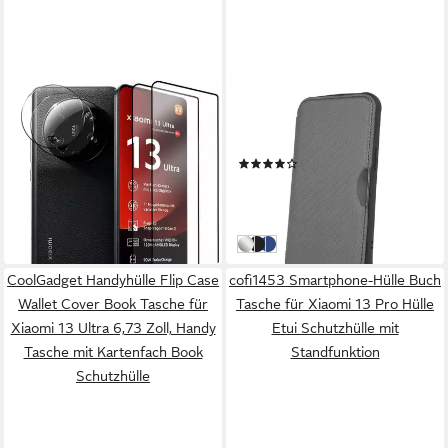
COOLGADGET
COFI 1453
Schutzfolie Panzerfolie für
Smartphone-Hülle Smart
Xiaomi 13 Ultra
Carbon Handy Hülle
12,99 €
UVP
17,99 €
(1)
12,99 €
-28%
UVP
17,95 €
in 2-3 Werktagen bei dir
-28%
in 4-5 Werktagen bei dir
Silber
Schwarz
Dunkelblau
CoolGadget Handyhülle Flip Case
cofi1453 Smartphone-Hülle Buch
Wallet Cover Book Tasche für
Tasche für Xiaomi 13 Pro Hülle
Xiaomi 13 Ultra 6,73 Zoll, Handy
Etui Schutzhülle mit
Tasche mit Kartenfach Book
Standfunktion
Schutzhülle