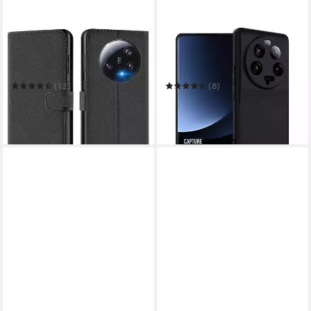
COOLGADGET
COOLGADGET
Handyhülle Wallet Klapp
Handyhülle Handy
Tasche Book Case für Xiaomi
Schutzhülle für Xiaomi 13
13 Ultra
Ultra matt schwarz
(12)
(8)
12,99 €
7,99 €
UVP
17,99 €
UVP
12,99 €
-28%
-38%
in 2-3 Werktagen bei dir
in 2-3 Werktagen bei dir