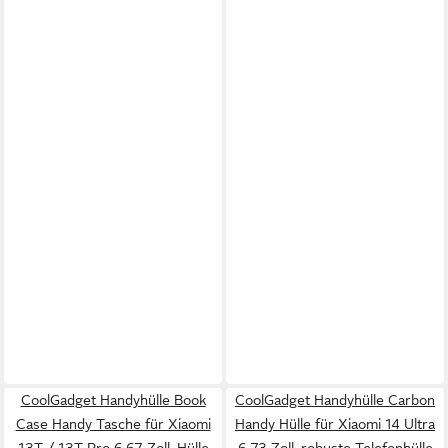
CoolGadget Handyhülle Book
CoolGadget Handyhülle Carbon
Case Handy Tasche für Xiaomi
Handy Hülle für Xiaomi 14 Ultra
13T / 13T Pro 6,67 Zoll, Hülle
6,73 Zoll, robuste Telefonhülle