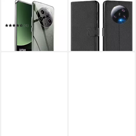
COOLGADGET
COOLGADGET
Handyhülle Silikon Handy
Handyhülle Book Case Handy
Hülle Slim für Xiaomi 13 Ultra
Tasche für Xiaomi 13 Ultra
12,99 €
UVP
17,99 €
(6)
7,99 €
UVP
12,99 €
-28%
in 2-3 Werktagen bei dir
-38%
in 2-3 Werktagen bei dir